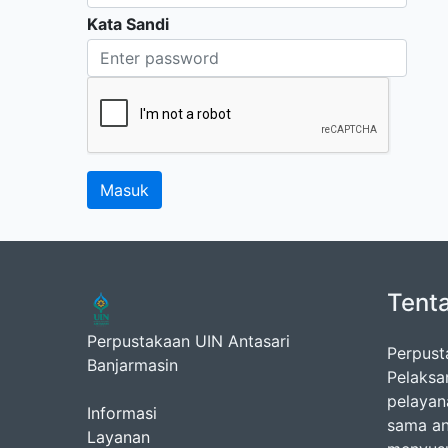
Kata Sandi
Tent
Perpustakaan UIN Antasari
Perpust
Banjarmasin
Pelaksa
pelayan
Informasi
sama an
Layanan