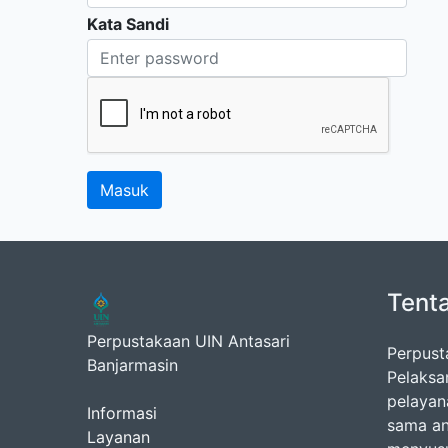
Kata Sandi
Tent
Perpustakaan UIN Antasari
Perpust
Banjarmasin
Pelaksa
pelayan
Informasi
sama an
Layanan