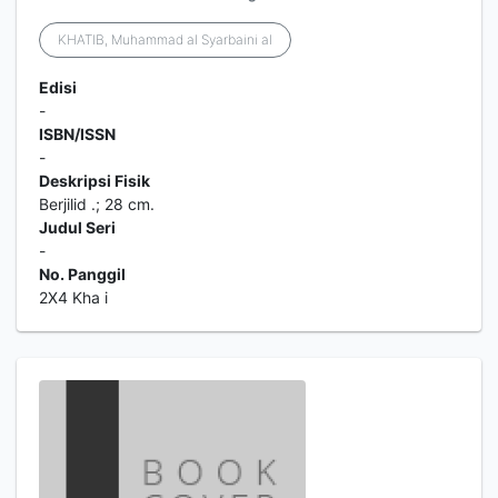
KHATIB, Muhammad al Syarbaini al
Edisi
-
ISBN/ISSN
-
Deskripsi Fisik
Berjilid .; 28 cm.
Judul Seri
-
No. Panggil
2X4 Kha i