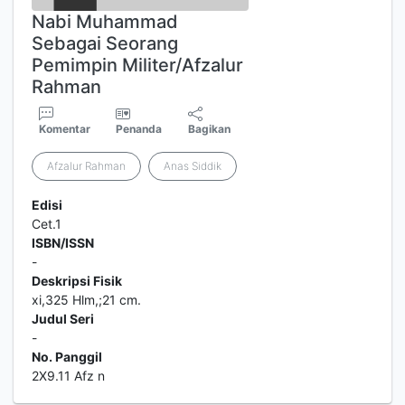
Nabi Muhammad
Sebagai Seorang
Pemimpin Militer/Afzalur
Rahman
Komentar
Penanda
Bagikan
Afzalur Rahman
Anas Siddik
Edisi
Cet.1
ISBN/ISSN
-
Deskripsi Fisik
xi,325 Hlm,;21 cm.
Judul Seri
-
No. Panggil
2X9.11 Afz n