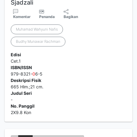
Sjadzali
Komentar
Penanda
Bagikan
Muhamad Wahyuni Nafis
Budhy Munawar Rachman
Edisi
Cet.1
ISBN/ISSN
979-8321-
0
6-5
Deskripsi Fisik
665 Hlm.;21 cm.
Judul Seri
-
No. Panggil
2X9.8 Kon