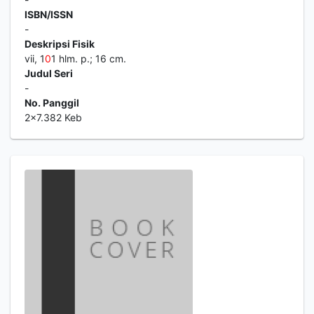
ISBN/ISSN
-
Deskripsi Fisik
vii, 1
0
1 hlm. p.; 16 cm.
Judul Seri
-
No. Panggil
2x7.382 Keb