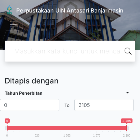
Perpustakaan UIN Antasari Banjarmasin
Ditapis dengan
Tahun Penerbitan
To
0
2 105
0
526
1 053
1 579
2 105