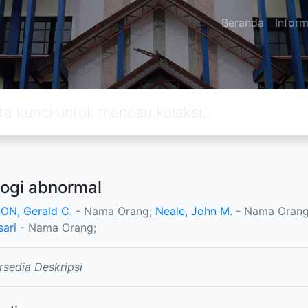
Beranda
Inform
logi abnormal
ON, Gerald C.
- Nama Orang;
Neale, John M.
- Nama Oran
ari
- Nama Orang;
rsedia Deskripsi