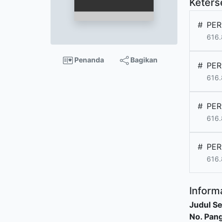
Keters
#
PER
616.
Penanda
Bagikan
#
PER
616.
#
PER
616.
#
PER
616.
Informa
Judul Se
No. Pang