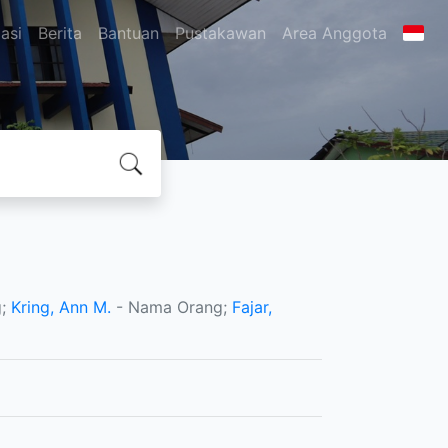
asi
Berita
Bantuan
Pustakawan
Area Anggota
g;
Kring, Ann M.
- Nama Orang;
Fajar,