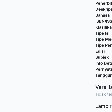
Penerbi
Deskrips
Bahasa
ISBN/IS
Klasifika
Tipe Isi
Tipe Me
Tipe P
Edisi
Subjek
Info Deta
Pernyat
Tanggu
Versi l
Tidak ter
Lampir