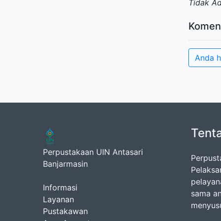
Tidak A
Komen
Anda h
Tent
Perpustakaan UIN Antasari
Perpust
Banjarmasin
Pelaksa
pelayan
Informasi
sama an
Layanan
menyusu
Pustakawan