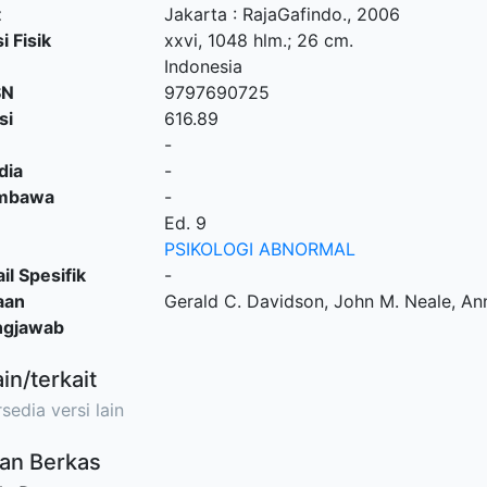
t
Jakarta
:
RajaGafindo
.,
2006
i Fisik
xxvi, 1048 hlm.; 26 cm.
Indonesia
SN
9797690725
si
616.89
-
dia
-
embawa
-
Ed. 9
PSIKOLOGI ABNORMAL
il Spesifik
-
aan
Gerald C. Davidson, John M. Neale, An
ngjawab
ain/terkait
sedia versi lain
an Berkas