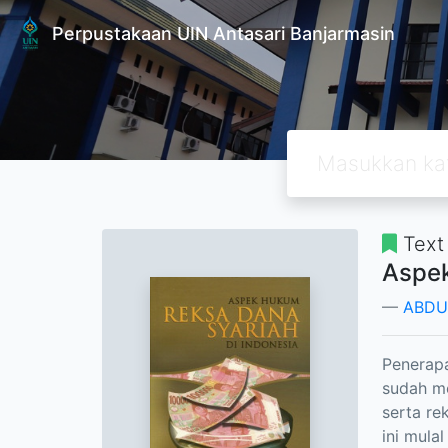
Perpustakaan UIN Antasari Banjarmasin
Text
Aspek
ABDUL
Penerapa
sudah m
serta re
ini mula