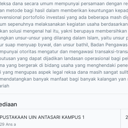
Reksa dana secara umum mempunyai persamaan dengan reks
n metode bagi hasil dalam memberikan keuntungan kepada
vensional portofolio investasi yang ada beberapa mash d
um sepenuhnya melaksanakan kegiatan usaha berdasarkan p
an solusi mengenal hal itu, yakni berupaya membersihkan
ngkan unsur-unsur yang dilarang dalam Islam, yaitu unsur p
sur suap menyuap bywał, dan unsur bathil, Badan Pengaw
punyai otoritas mengatur dan mengawasi transaksi-transa
putusan yang dapat dijadikan landasan operasional bagi p
na yang bergerak di bidang usaha yang menghendaki pener
i yang mengupas aspek legal reksa dana masih sangat sullt
mendatangkan banyak manfaat bagi banyak kalangan yan 
riah
ediaan
PUSTAKAAN UIN ANTASARI KAMPUS 1
2
29 Ans a