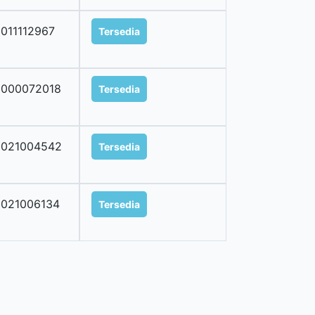
011112967
Tersedia
0000072018
Tersedia
2021004542
Tersedia
2021006134
Tersedia