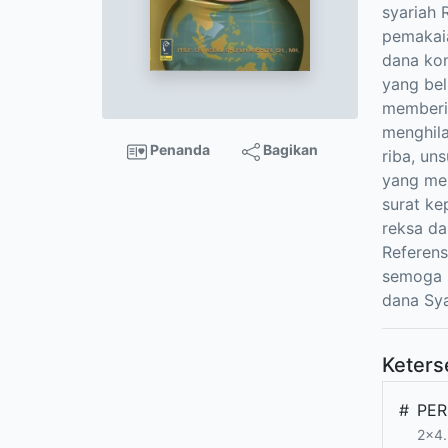
syariah 
pemakaia
dana kon
yang bel
memberik
menghila
Penanda
Bagikan
riba, un
yang mem
surat ke
reksa da
Referens
semoga 
dana Sya
Keters
#
PER
2x4.