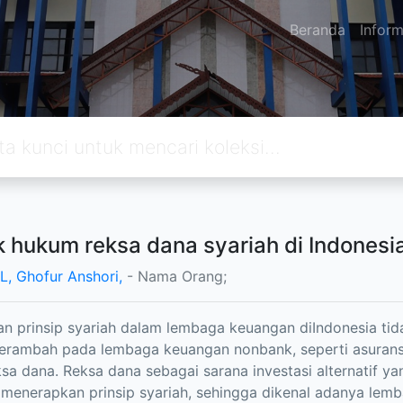
Beranda
Inform
 hukum reksa dana syariah di Indonesi
, Ghofur Anshori,
- Nama Orang;
n prinsip syariah dalam lembaga keuangan diIndonesia ti
erambah pada lembaga keuangan nonbank, seperti asurans
ksa dana. Reksa dana sebagai sarana investasi alternatif y
l menerapkan prinsip syariah, sehingga dikenal adanya le