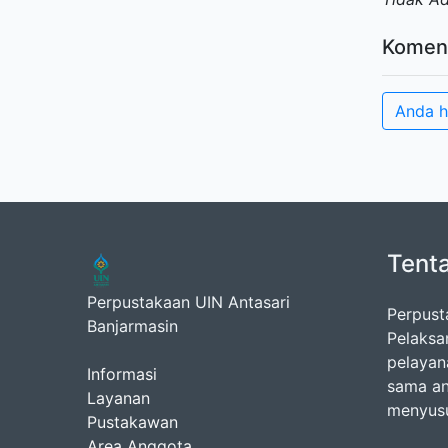
Komen
Anda h
Tent
Perpustakaan UIN Antasari
Perpust
Banjarmasin
Pelaksa
pelayan
Informasi
sama an
Layanan
menyusu
Pustakawan
Area Anggota