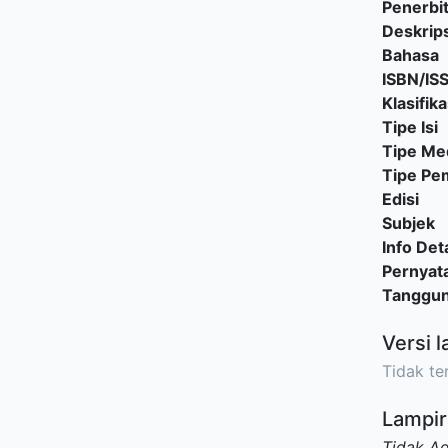
Penerbi
Deskrips
Bahasa
ISBN/IS
Klasifika
Tipe Isi
Tipe Me
Tipe P
Edisi
Subjek
Info Deta
Pernyat
Tanggu
Versi l
Tidak ter
Lampir
Tidak A