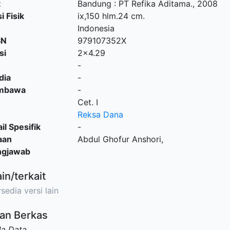
t
Bandung
:
PT Refika Aditama
.,
2008
i Fisik
ix,150 hlm.24 cm.
Indonesia
SN
979107352X
si
2x4.29
-
dia
-
embawa
-
Cet. I
Reksa Dana
il Spesifik
-
aan
Abdul Ghofur Anshori,
ngjawab
ain/terkait
sedia versi lain
an Berkas
da Data