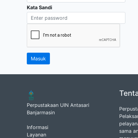
Kata Sandi
Tent
Perpustakaan UIN Antasari
Perpust
Banjarmasin
Pelaksa
pelayan
Informasi
sama an
Layanan