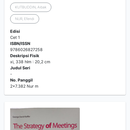
KUTBUDDIN, Aibak
NUR, Efendi
Edisi
Cet 1
ISBN/ISSN
9786026827258
Deskripsi Fisik
xi, 338 hlm : 20,2 cm
Judul Seri
-
No. Panggil
2x7.382 Nur m