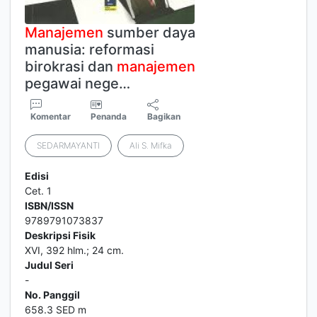
Manajemen
sumber daya
manusia: reformasi
birokrasi dan
manajemen
pegawai nege…
Komentar
Penanda
Bagikan
SEDARMAYANTI
Ali S. Mifka
Edisi
Cet. 1
ISBN/ISSN
9789791073837
Deskripsi Fisik
XVI, 392 hlm.; 24 cm.
Judul Seri
-
No. Panggil
658.3 SED m