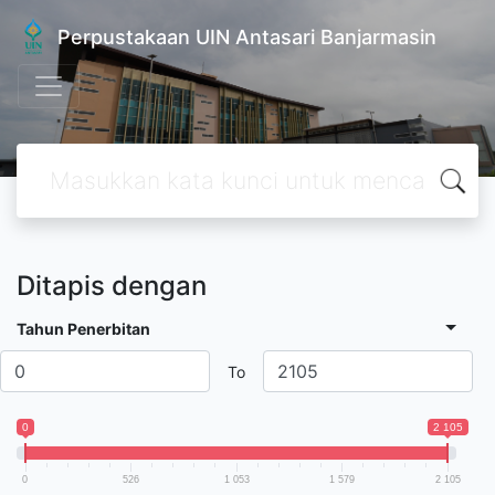
Perpustakaan UIN Antasari Banjarmasin
Ditapis dengan
Tahun Penerbitan
To
0
2 105
0
526
1 053
1 579
2 105