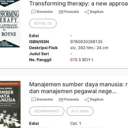
Transforming therapy: a new appro
Komentar
Penanda
Bagikan
BOYNE, Gil
Edisi
-
ISBN/ISSN
9780930298135
Deskripsi Fisik
xiv, 392 hlm.: 24 cm
Judul Seri
-
No. Panggil
6
15.5 BOY t
Manajemen sumber daya manusia: re
dan manajemen pegawai nege…
Komentar
Penanda
Bagikan
SEDARMAYANTI
Ali S. Mifka
Edisi
Cet. 1