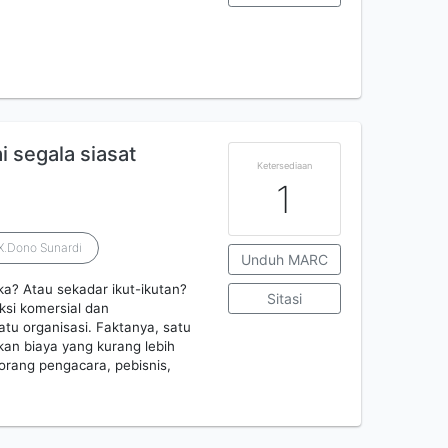
 segala siasat
Ketersediaan
1
X.Dono Sunardi
Unduh MARC
a? Atau sekadar ikut-ikutan?
Sitasi
ksi komersial dan
tu organisasi. Faktanya, satu
kan biaya yang kurang lebih
orang pengacara, pebisnis,