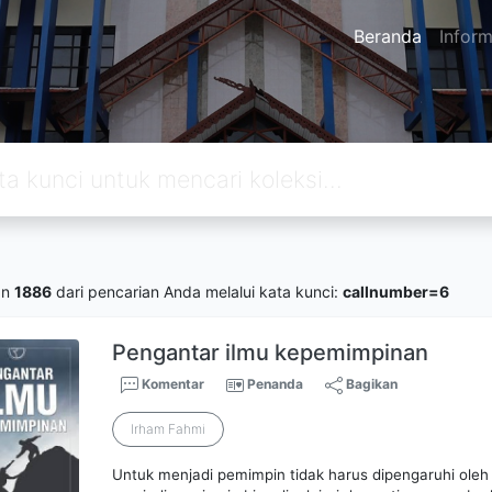
Beranda
Inform
an
1886
dari pencarian Anda melalui kata kunci:
callnumber=6
Pengantar ilmu kepemimpinan
Komentar
Penanda
Bagikan
Irham Fahmi
Untuk menjadi pemimpin tidak harus dipengaruhi oleh