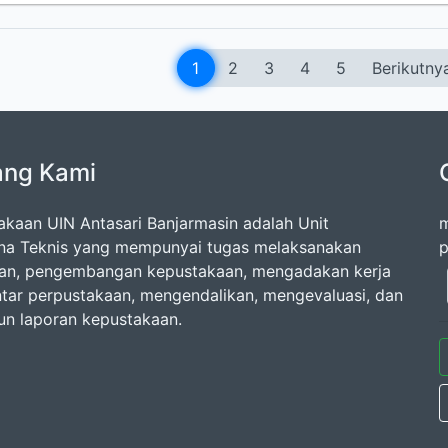
1
2
3
4
5
Berikutny
ang Kami
akaan UIN Antasari Banjarmasin adalah Unit
m
na Teknis yang mempunyai tugas melaksanakan
p
an, pengembangan kepustakaan, mengadakan kerja
tar perpustakaan, mengendalikan, mengevaluasi, dan
n laporan kepustakaan.