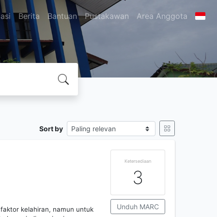
asi
Berita
Bantuan
Pustakawan
Area Anggota
Sort by
Ketersediaan
3
Unduh MARC
 faktor kelahiran, namun untuk