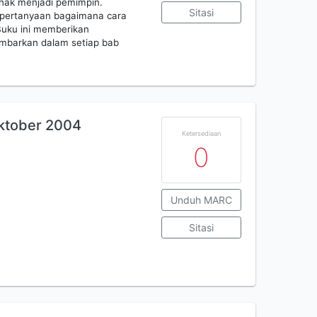
rhak menjadi pemimpin.
Sitasi
i pertanyaan bagaimana cara
uku ini memberikan
ambarkan dalam setiap bab
oktober 2004
Ketersediaan
0
Unduh MARC
Sitasi