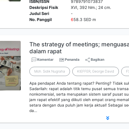
ISBN/ISSN
9789791073837
Deskripsi Fisik
XVI, 392 hlm.; 24 cm.
Judul Seri
-
No. Panggil
6
58.3 SED m
The strategy of meetings; menguasai
dalam rapat
Komentar
Penanda
Bagikan
Moh. Sidik Nugraha
KIEFFER, George David
F
Apa pendapat Anda tentang rapat? Penting? Tidak suk
Sadarilah: rapat adalah titik temu pusat semua transa
nonkomersial, serta merupakan sistem saraf pusat sua
jam rapat efektif yang diikuti oleh empat orang mema
setara dengan dua puluh jam kerja aktual! Sebagai se
da…