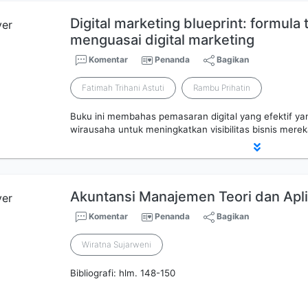
Digital marketing blueprint: formula
menguasai digital marketing
Komentar
Penanda
Bagikan
Fatimah Trihani Astuti
Rambu Prihatin
Buku ini membahas pemasaran digital yang efektif ya
wirausaha untuk meningkatkan visibilitas bisnis mereka
Akuntansi Manajemen Teori dan Apli
Komentar
Penanda
Bagikan
Wiratna Sujarweni
Bibliografi: hlm. 148-150