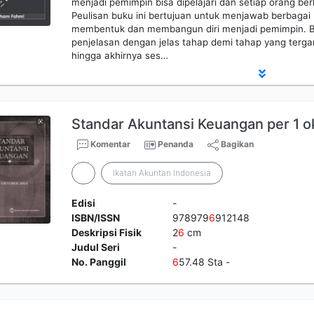
menjadi pemimpin bisa dipelajari dan setiap orang be
Peulisan buku ini bertujuan untuk menjawab berbaga
membentuk dan membangun diri menjadi pemimpin. B
penjelasan dengan jelas tahap demi tahap yang terg
hingga akhirnya ses…
Standar Akuntansi Keuangan per 1 
Komentar
Penanda
Bagikan
Ikatan Akuntan Indonesia
Edisi
-
ISBN/ISSN
978979
6
912148
Deskripsi Fisik
2
6
cm
Judul Seri
-
No. Panggil
6
57.48 Sta -