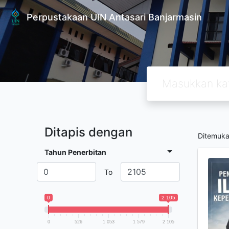
Perpustakaan UIN Antasari Banjarmasin
Ditapis dengan
Ditemuk
Tahun Penerbitan
To
0
2 105
0
526
1 053
1 579
2 105