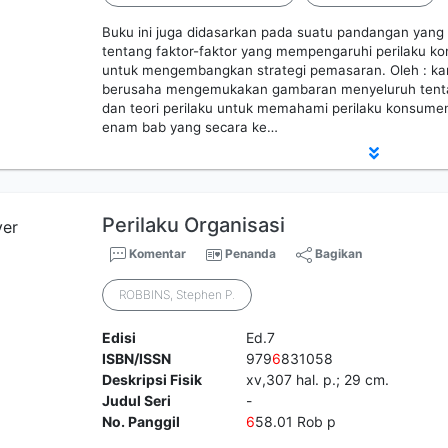
Buku ini juga didasarkan pada suatu pandangan yan
tentang faktor-faktor yang mempengaruhi perilaku 
untuk mengembangkan strategi pemasaran. Oleh : kare
berusaha mengemukakan gambaran menyeluruh tent
dan teori perilaku untuk memahami perilaku konsumen.
enam bab yang secara ke…
Perilaku Organisasi
Komentar
Penanda
Bagikan
ROBBINS, Stephen P.
Edisi
Ed.7
ISBN/ISSN
979
6
831058
Deskripsi Fisik
xv,307 hal. p.; 29 cm.
Judul Seri
-
No. Panggil
6
58.01 Rob p