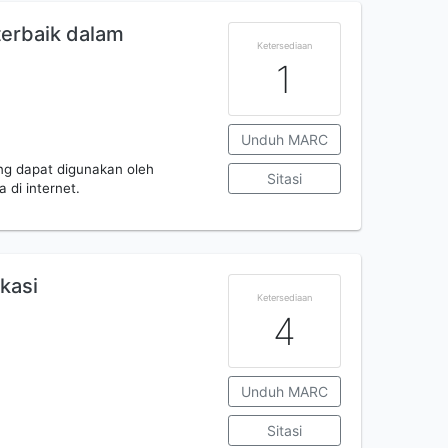
 terbaik dalam
Ketersediaan
1
Unduh MARC
ng dapat digunakan oleh
Sitasi
 di internet.
kasi
Ketersediaan
4
Unduh MARC
Sitasi