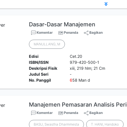
Dasar-Dasar Manajemen
Komentar
Penanda
Bagikan
MANULLANG, M
Edisi
Cet.20
ISBN/ISSN
979-420-500-1
Deskripsi Fisik
xiii, 219 hlm; 21 Cm
Judul Seri
-
No. Panggil
6
58 Man d
Manajemen Pemasaran Analisis Per
Komentar
Penanda
Bagikan
BASU, Swastha Dharmmesta
T. HANI, Handoko