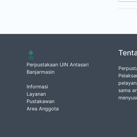
Tent
Perpustakaan UIN Antasari
Perpust
Banjarmasin
Pelaksa
pelayan
Informasi
sama an
Layanan
menyusu
Pustakawan
Area Anggota