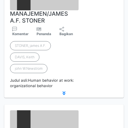
MANAJEMEN/JAMES
A.F. STONER
Komentar
Penanda
Bagikan
STONER, james A.F.
DAVIS, Keith
john W.Newstrom
Judul asli:Human behavior at work:
organizational behavior