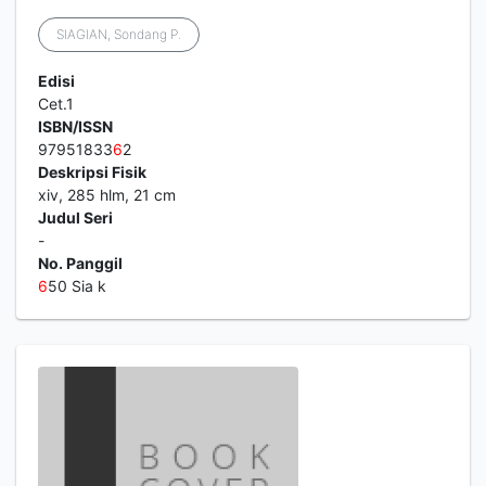
SIAGIAN, Sondang P.
Edisi
Cet.1
ISBN/ISSN
97951833
6
2
Deskripsi Fisik
xiv, 285 hlm, 21 cm
Judul Seri
-
No. Panggil
6
50 Sia k