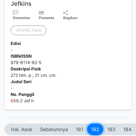
Jefkins
Komentar
Penanda
Bagikan
JEFKINS, Frank
Edisi
-
ISBN/ISSN
979-8114-82-5
Deskripsi Fisik
272 hlm. p.; 21 cm. cm.
Judul Seri
-
No. Panggil
6
59.2 Jef h
Hal. Awal
Sebelumnya
181
182
183
184