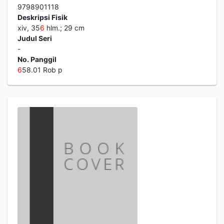
9798901118
Deskripsi Fisik
xiv, 35
6
hlm.; 29 cm
Judul Seri
-
No. Panggil
6
58.01 Rob p