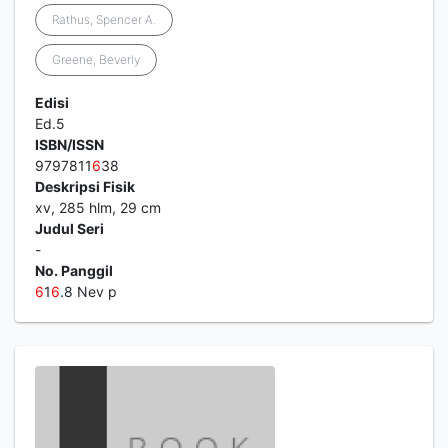
Rathus, Spencer A.
Greene, Beverly
Edisi
Ed.5
ISBN/ISSN
9797811
6
38
Deskripsi Fisik
xv, 285 hlm, 29 cm
Judul Seri
-
No. Panggil
6
1
6
.8 Nev p