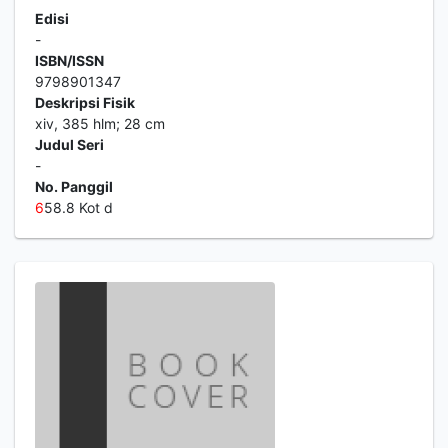
Edisi
-
ISBN/ISSN
9798901347
Deskripsi Fisik
xiv, 385 hlm; 28 cm
Judul Seri
-
No. Panggil
6
58.8 Kot d