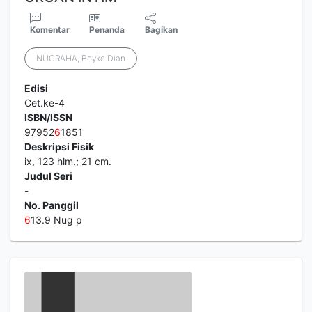
Komentar
Penanda
Bagikan
NUGRAHA, Boyke Dian
Edisi
Cet.ke-4
ISBN/ISSN
97952
6
1851
Deskripsi Fisik
ix, 123 hlm.; 21 cm.
Judul Seri
-
No. Panggil
6
13.9 Nug p