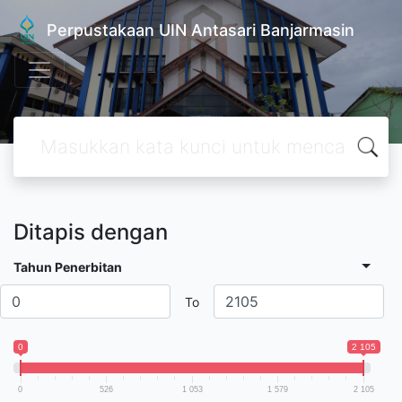
Perpustakaan UIN Antasari Banjarmasin
Ditapis dengan
Tahun Penerbitan
To
0
2 105
0
526
1 053
1 579
2 105