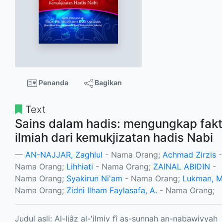
Penanda
Bagikan
Text
Sains dalam hadis: mengungkap fak
ilmiah dari kemukjizatan hadis Nabi
AN-NAJJAR, Zaghlul
- Nama Orang;
Achmad Zirzis
-
Nama Orang;
Lihhiati
- Nama Orang;
ZAINAL ABIDIN
-
Nama Orang;
Syakirun Ni'am
- Nama Orang;
Lukman, M
Nama Orang;
Zidni Ilham Faylasafa, A.
- Nama Orang;
Judul asli: Al-Ijâz al-'ilmiy fî as-sunnah an-nabawiyyah