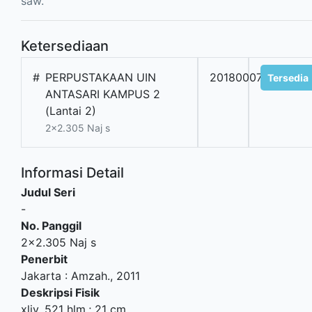
saw.
Ketersediaan
#
PERPUSTAKAAN UIN
20180007318
Tersedia
ANTASARI KAMPUS 2
(Lantai 2)
2x2.305 Naj s
Informasi Detail
Judul Seri
-
No. Panggil
2x2.305 Naj s
Penerbit
Jakarta
:
Amzah
.,
2011
Deskripsi Fisik
xliv, 521 hlm.; 21 cm.