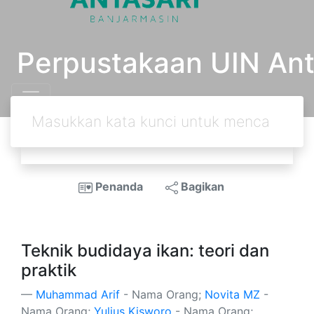
Perpustakaan UIN Ant
Penanda
Bagikan
Teknik budidaya ikan: teori dan
praktik
Muhammad Arif
- Nama Orang;
Novita MZ
-
Nama Orang;
Yulius Kisworo
- Nama Orang;