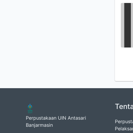
Tent
Perpustakaan UIN Antasari
Perpust
Banjarmasin
Pelaksa