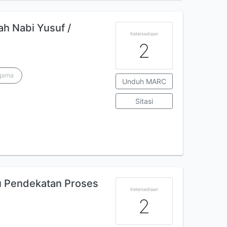
ah Nabi Yusuf /
Ketersediaan
2
agama
Unduh MARC
Sitasi
tu Pendekatan Proses
Ketersediaan
2