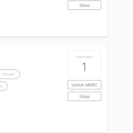
Sitasi
Ketersediaan
1
Huriyah
Unduh MARC
da
Sitasi