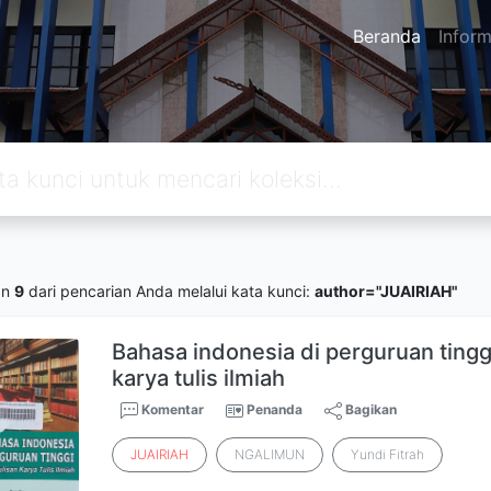
Beranda
Inform
an
9
dari pencarian Anda melalui kata kunci:
author="JUAIRIAH"
Bahasa indonesia di perguruan tingg
karya tulis ilmiah
Komentar
Penanda
Bagikan
JUAIRIAH
NGALIMUN
Yundi Fitrah