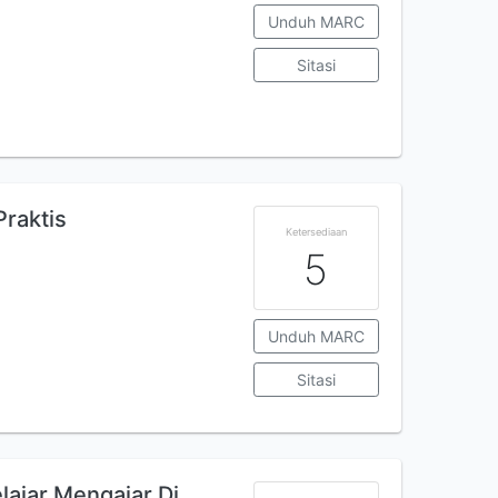
Unduh MARC
Sitasi
raktis
Ketersediaan
5
Unduh MARC
Sitasi
lajar Mengajar Di