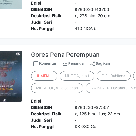
Edisi
-
ISBN/ISSN
9786026643766
Deskripsi Fisik
x, 278 hlm.;20 cm.
Judul Seri
-
No. Panggil
410 NGA b
Gores Pena Perempuan
Komentar
Penanda
Bagikan
JUAIRIAH
MUFIDA, Istati
DIFI, Dahliana
MIFTAHUL, Aula Sa'adah
NAJMINUR, Hasanatun Ni
Edisi
-
ISBN/ISSN
9786236997567
Deskripsi Fisik
x, 125 hlm.: ilus; 23 cm
Judul Seri
-
No. Panggil
SK 080 Gor -