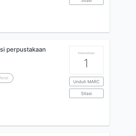
Sitasi
si perpustakaan
Ketersediaan
1
fendi
Unduh MARC
Sitasi