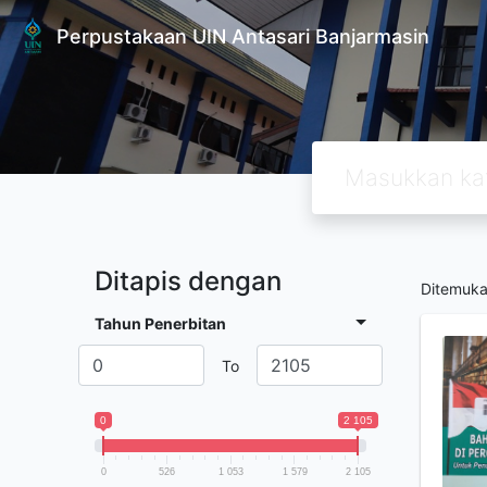
Perpustakaan UIN Antasari Banjarmasin
Ditapis dengan
Ditemuk
Tahun Penerbitan
To
0
2 105
0
526
1 053
1 579
2 105