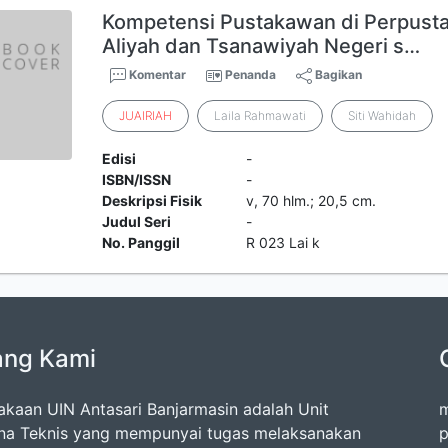
Kompetensi Pustakawan di Perpust
Aliyah dan Tsanawiyah Negeri s…
Komentar
Penanda
Bagikan
JUAIRIAH
Laila Rahmawati
Siti Wahidah
Edisi
-
ISBN/ISSN
-
Deskripsi Fisik
v, 70 hlm.; 20,5 cm.
Judul Seri
-
No. Panggil
R 023 Lai k
ang Kami
akaan UIN Antasari Banjarmasin adalah Unit
m
na Teknis yang mempunyai tugas melaksanakan
p