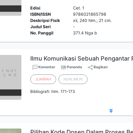
Edisi
Cet. 1
ISBN/ISSN
9786021865798
Deskripsi Fisik
xii, 240 hlm.; 21 cm.
Judul Seri
-
No. Panggil
371.4 Nga b
Ilmu Komunikasi Sebuah Pengantar P
Komentar
Penanda
Bagikan
JUAIRIAH
NGALIMUN
Bibliografi: hlm. 171-173
Pilihan Kode Dosen Dalam Proses Be