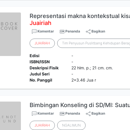
Representasi makna kontekstual kis
Juairiah
Komentar
Penanda
Bagikan
JUAIRIAH
Tim Penyusun Puslitbang Kehidupan Ber
Edisi
-
ISBN/ISSN
-
Deskripsi Fisik
22 hlm. p.; 21 cm. cm.
Judul Seri
-
No. Panggil
2x3.46 Jua r
Bimbingan Konseling di SD/MI: Sua
Komentar
Penanda
Bagikan
JUAIRIAH
NGALIMUN