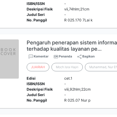
ISBN/ISSN
-
Deskripsi Fisik
vii,74hlm;21cm
Judul Seri
-
No. Panggil
R 025.170 7Lai k
Pengaruh penerapan sistem informa
terhadap kualitas layanan pe…
Komentar
Penanda
Bagikan
JUAIRIAH
Moch.Isra Hajiri
Muhammad, Nur Ef
Edisi
cet.1
ISBN/ISSN
-
Deskripsi Fisik
viii,92hlm;22cm
Judul Seri
-
No. Panggil
R 025.07 Nur p