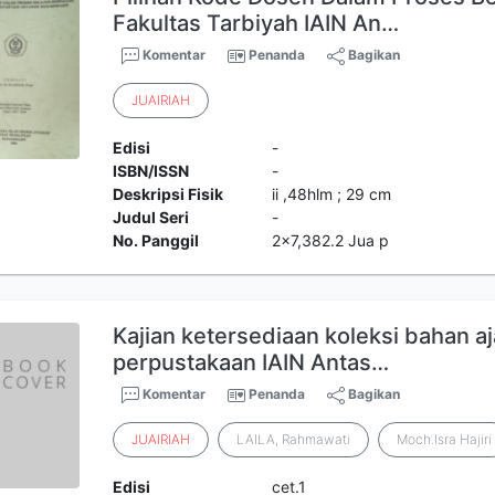
Fakultas Tarbiyah IAIN An…
Komentar
Penanda
Bagikan
JUAIRIAH
Edisi
-
ISBN/ISSN
-
Deskripsi Fisik
ii ,48hlm ; 29 cm
Judul Seri
-
No. Panggil
2x7,382.2 Jua p
Kajian ketersediaan koleksi bahan aj
perpustakaan IAIN Antas…
Komentar
Penanda
Bagikan
JUAIRIAH
LAILA, Rahmawati
Moch.Isra Hajiri
Edisi
cet.1