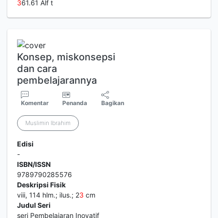
3
61.61 Alf t
Konsep, miskonsepsi
dan cara
pembelajarannya
Komentar
Penanda
Bagikan
Muslimin Ibrahim
Edisi
-
ISBN/ISSN
9789790285576
Deskripsi Fisik
viii, 114 hlm.; ilus.; 2
3
cm
Judul Seri
seri Pembelajaran Inovatif