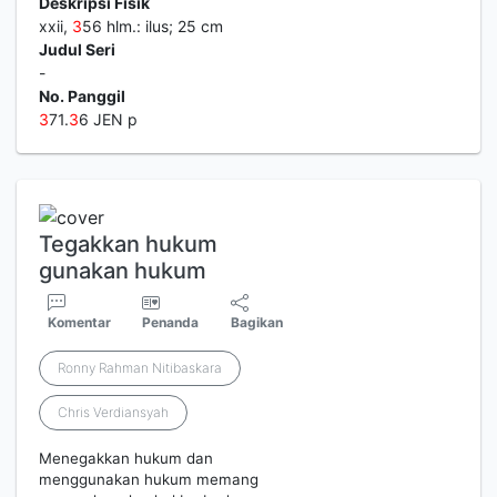
Deskripsi Fisik
xxii,
3
56 hlm.: ilus; 25 cm
Judul Seri
-
No. Panggil
3
71.
3
6 JEN p
Tegakkan hukum
gunakan hukum
Komentar
Penanda
Bagikan
Ronny Rahman Nitibaskara
Chris Verdiansyah
Menegakkan hukum dan
menggunakan hukum memang