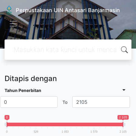
Perpustakaan UIN Antasari Banjarmasin
Ditapis dengan
Tahun Penerbitan
To
0
2 105
0
526
1 053
1 579
2 105