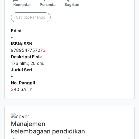
Komentar
Penanda
Bagikan
Satjipto Rahardjo
Edisi
-
ISBN/ISSN
978954775707
3
Deskripsi Fisik
176 hlm.; 20 cm.
Judul Seri
-
No. Panggil
3
40 SAT h
Manajemen
kelembagaan pendidikan