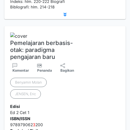
Indeks: hlm. 220-222 Biografi
Bibliografi: hlm. 214-218
Pemelajaran berbasis-
otak: paradigma
pengajaran baru
Komentar
Penanda
Bagikan
Benyamin Molan
JENSEN, Eric
Edisi
Ed 2 Cet 1
ISBN/ISSN
978979062
3
200