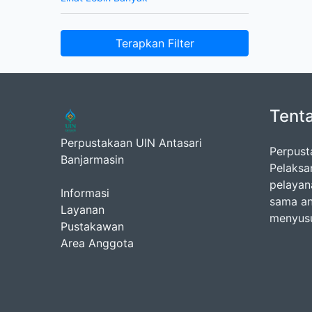
Terapkan Filter
Tent
Perpustakaan UIN Antasari
Perpust
Banjarmasin
Pelaksa
pelayan
Informasi
sama an
Layanan
menyusu
Pustakawan
Area Anggota