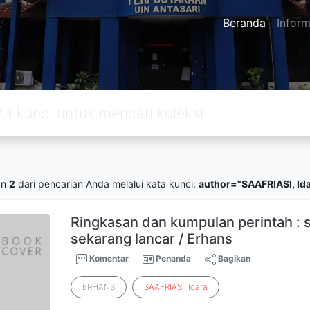
Beranda
Inform
an
2
dari pencarian Anda melalui kata kunci:
author="SAAFRIASI, Id
Ringkasan dan kumpulan perintah : 
sekarang lancar / Erhans
Komentar
Penanda
Bagikan
ERHANS
SAAFRIASI
,
Idara