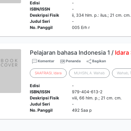
Edisi
-
ISBN/ISSN
-
Deskripsi Fisik
ii, 334 hlm. p.: ilus.; 21 cm. cm.
Judul Seri
-
No. Panggil
005 Erh r
Pelajaran bahasa Indonesia 1 /
Idara
Komentar
Penanda
Bagikan
SAAFRIASI
,
Idara
MUHSIN, A. Wahab
Wahab, 
Edisi
-
ISBN/ISSN
979-404-613-2
Deskripsi Fisik
viii, 66 hlm. p.; 21 cm. cm.
Judul Seri
-
No. Panggil
492 Saa p