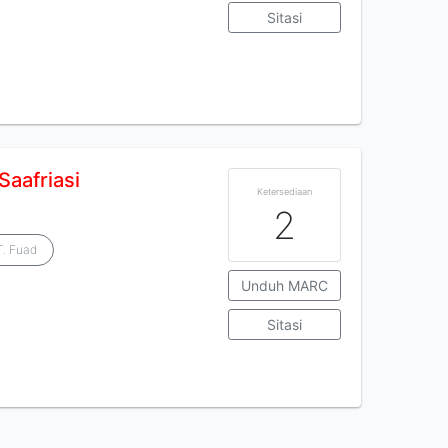
Sitasi
Saafriasi
Ketersediaan
2
T. Fuad
Unduh MARC
Sitasi