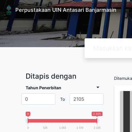
Perpustakaan UIN Antasari Banjarmasin
Ditapis dengan
Ditemuk
Tahun Penerbitan
To
0
2 105
0
526
1 053
1 579
2 105