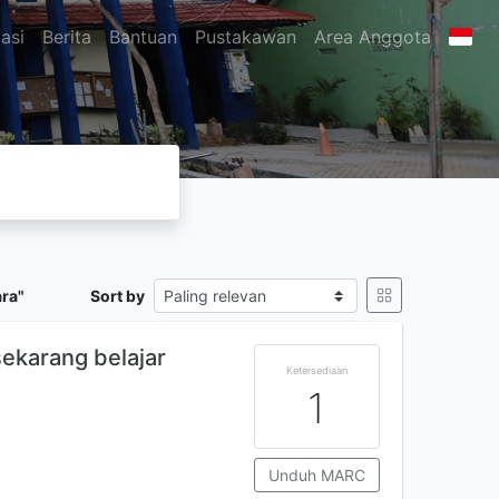
asi
Berita
Bantuan
Pustakawan
Area Anggota
ara"
Sort by
sekarang belajar
Ketersediaan
1
Unduh MARC