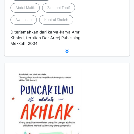
Abdul Malik
Zamroni Thoif
Awinullah
Khoirul Sholeh
Diterjemahkan dari karya-karya Amr
Khaled, terbitan Dar Areej Publishing,
Mekkah, 2004