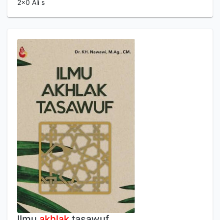
2x0 Ali s
Ilmu
akhlak
tasawuf