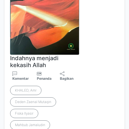
Indahnya menjadi
kekasih Allah
Komentar
Penanda
Bagikan
KHALED, Amr
Deden Zaenal Mutaqin
Fiska Ilyasir
Mahbub Jamaludin