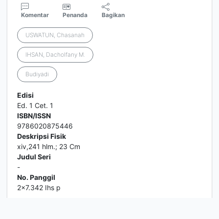
Komentar
Penanda
Bagikan
USWATUN, Chasanah
IHSAN, Dacholfany M.
Budiyadi
Edisi
Ed. 1 Cet. 1
ISBN/ISSN
9786020875446
Deskripsi Fisik
xiv,241 hlm.; 23 Cm
Judul Seri
-
No. Panggil
2x7.342 Ihs p