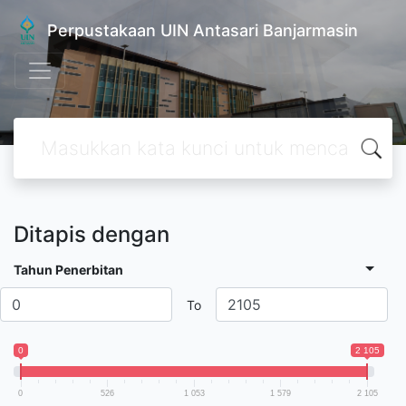
Perpustakaan UIN Antasari Banjarmasin
Ditapis dengan
Tahun Penerbitan
To
0
2 105
0
526
1 053
1 579
2 105