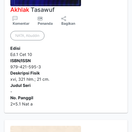
Akhlak
Tasawuf
Komentar
Penanda
Bagikan
NATA, Abuddin
Edisi
Ed.1 Cet 10
ISBN/ISSN
979-421-595-3
Deskripsi Fisik
xvi, 321 hlm.; 21 cm.
Judul Seri
-
No. Panggil
2x5.1 Nat a