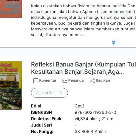
Kalau dikatakan bahwa "Islam itu Agama Individu Da
dimaksudkan ialah bahwa Agama Islam memberikan tu
individu guna mengatur dan mengurus dirinya sendiri
kepercayaan, budi pekerti dan tingkah lakunya. Juga
Masyarakat artinya bahwa Islam memberikan tuntuna
sosial, di antaranya mene…
Refleksi Banua Banjar (Kumpulan Tu
Kesultanan Banjar,Sejarah,Aga…
Komentar
Penanda
Bagikan
Ahmad Barjie B.
Edisi
Cet.1
ISBN/ISSN
978-602-19360-3-0
Deskripsi Fisik
vii,334 hlm. ; 21 cm
Judul Seri
-
No. Panggil
SK 908.4 Ahm r