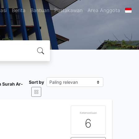
asi
Berita
Bantuan
Pustakawan
Area Anggota
Sort by
 Surah Ar-
Ketersediaan
6