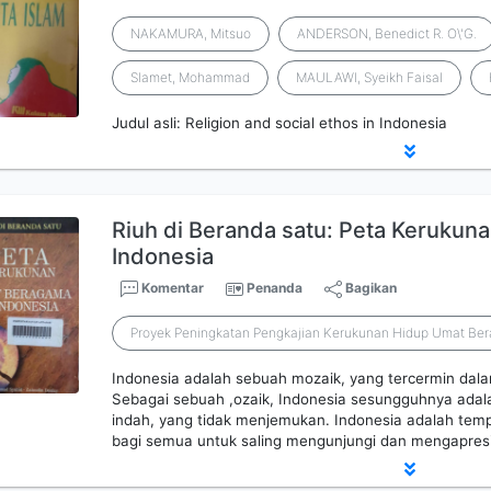
NAKAMURA, Mitsuo
ANDERSON, Benedict R. O\'G.
Slamet, Mohammad
MAULAWI, Syeikh Faisal
Judul asli: Religion and social ethos in Indonesia
Riuh di Beranda satu: Peta Kerukun
Indonesia
Komentar
Penanda
Bagikan
Proyek Peningkatan Pengkajian Kerukunan Hidup Umat Be
Indonesia adalah sebuah mozaik, yang tercermin dala
Sebagai sebuah ,ozaik, Indonesia sesungguhnya adal
indah, yang tidak menjemukan. Indonesia adalah tem
bagi semua untuk saling mengunjungi dan mengapresi