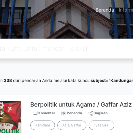
Beranda
Inform
an
238
dari pencarian Anda melalui kata kunci:
subject="Kandungan
Berpolitik untuk Agama / Gaffar Aziz
Komentar
Penanda
Bagikan
Kamdani
Aziz, Gaffar
Ilyas Siraj