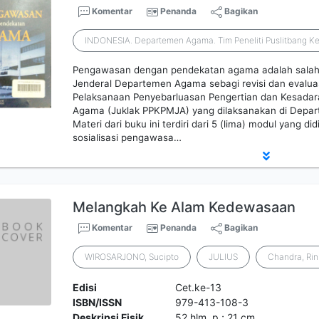
Komentar
Penanda
Bagikan
INDONESIA. Departemen Agama. Tim Peneliti Puslitbang 
Pengawasan dengan pendekatan agama adalah salah 
Jenderal Departemen Agama sebagi revisi dan evalua
Pelaksanaan Penyebarluasan Pengertian dan Kesadar
Agama (Juklak PPKPMJA) yang dilaksanakan di Depar
Materi dari buku ini terdiri dari 5 (lima) modul yang d
sosialisasi pengawasa…
Melangkah Ke Alam Kedewasaan
Komentar
Penanda
Bagikan
WIROSARJONO, Sucipto
JULIUS
Chandra, Rin
Edisi
Cet.ke-13
ISBN/ISSN
979-413-108-3
Deskripsi Fisik
52 hlm. p.; 21 cm.