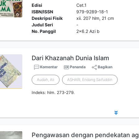
Edisi
Cet.1
ISBN/ISSN
979-9289-18-1
Deskripsi Fisik
xii. 207 hlm, 21 cm
Judul Seri
-
No. Panggil
2x6.2 Azi b
Dari Khazanah Dunia Islam
Komentar
Penanda
Bagikan
Audah, Ali
ASHARI, Endang Saifuddin
Indeks: hlm. 273-279.
Pengawasan dengan pendekatan a