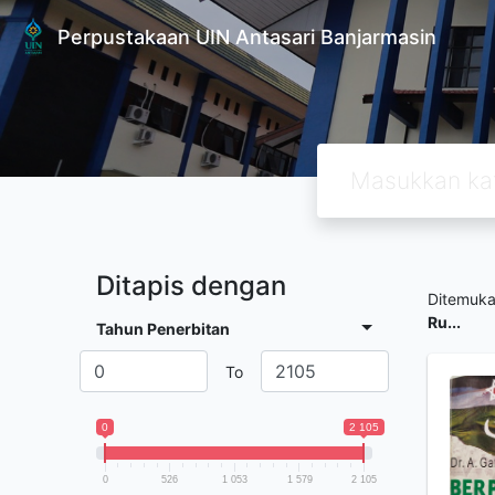
Perpustakaan UIN Antasari Banjarmasin
Ditapis dengan
Ditemuk
Ru...
Tahun Penerbitan
To
0
2 105
0
526
1 053
1 579
2 105