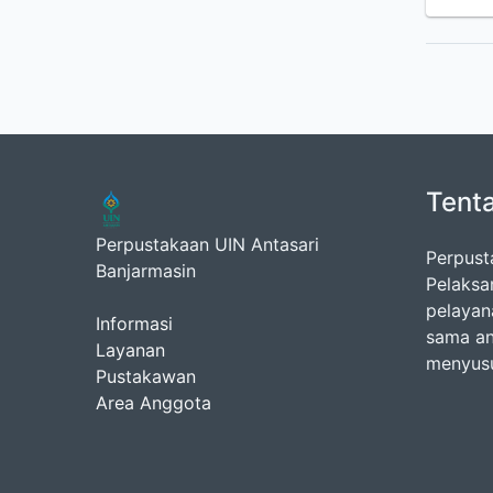
Tent
Perpustakaan UIN Antasari
Perpust
Banjarmasin
Pelaksa
pelayan
Informasi
sama an
Layanan
menyusu
Pustakawan
Area Anggota