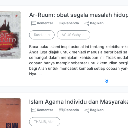
Ar-Ruum: obat segala masalah hidup
Komentar
Penanda
Bagikan
Rusdianto
AGUS Wahyudi
Baca buku Islami inspirasional ini tentang kelebihan-ke
Anda juga diajak untuk menjadi manusia berpribadi sa
semangat dalam menjalani kehidupan ini. Tidak muda
cobaan hanya mampir sebentar untuk kemudian pergi
bagi Allah untuk mencabut kembali setiap cobaan ya
Nya. …
Islam Agama Individu dan Masyarak
Komentar
Penanda
Bagikan
THALIB, Moh.