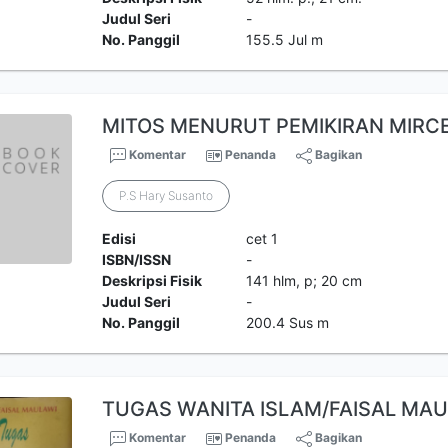
Judul Seri
-
No. Panggil
155.5 Jul m
MITOS MENURUT PEMIKIRAN MIRCE
Komentar
Penanda
Bagikan
P.S Hary Susanto
Edisi
cet 1
ISBN/ISSN
-
Deskripsi Fisik
141 hlm, p; 20 cm
Judul Seri
-
No. Panggil
200.4 Sus m
TUGAS WANITA ISLAM/FAISAL MA
Komentar
Penanda
Bagikan