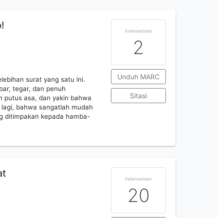
!
Ketersediaan
2
Unduh MARC
lebihan surat yang satu ini.
bar, tegar, dan penuh
Sitasi
h putus asa, dan yakin bahwa
 lagi, bahwa sangatlah mudah
ng ditimpakan kepada hamba-
at
Ketersediaan
20