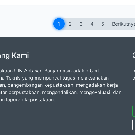
1
2
3
4
5
Berikutny
ang Kami
akaan UIN Antasari Banjarmasin adalah Unit
m
na Teknis yang mempunyai tugas melaksanakan
p
an, pengembangan kepustakaan, mengadakan kerja
tar perpustakaan, mengendalikan, mengevaluasi, dan
n laporan kepustakaan.