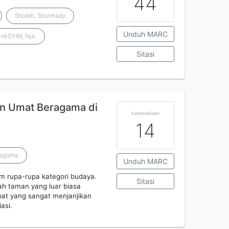
44
Sholeh, Shonhadji
Unduh MARC
HASYIM, Nur.
Sitasi
an Umat Beragama di
Ketersediaan
14
ragama
Unduh MARC
m rupa-rupa kategori budaya.
Sitasi
ah taman yang luar biasa
pat yang sangat menjanjikan
asi.