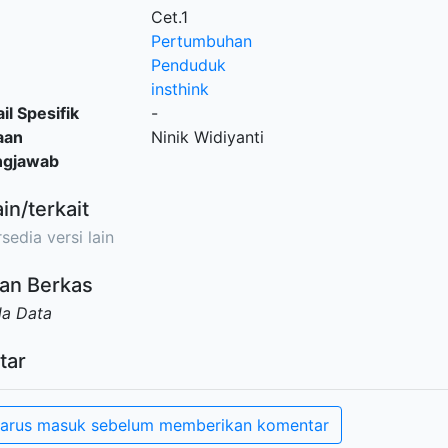
Cet.1
Pertumbuhan
Penduduk
insthink
il Spesifik
-
aan
Ninik Widiyanti
ngjawab
ain/terkait
sedia versi lain
an Berkas
da Data
tar
arus masuk sebelum memberikan komentar