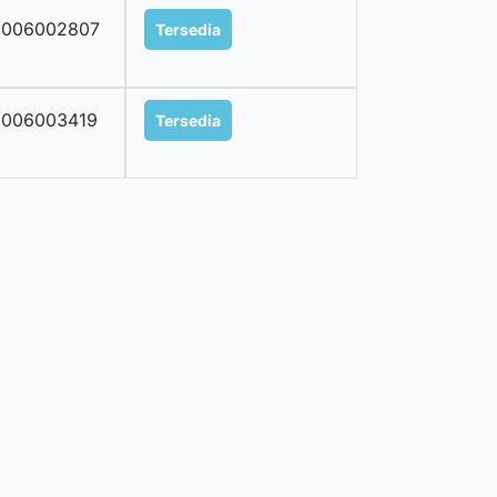
2006002807
Tersedia
2006003419
Tersedia