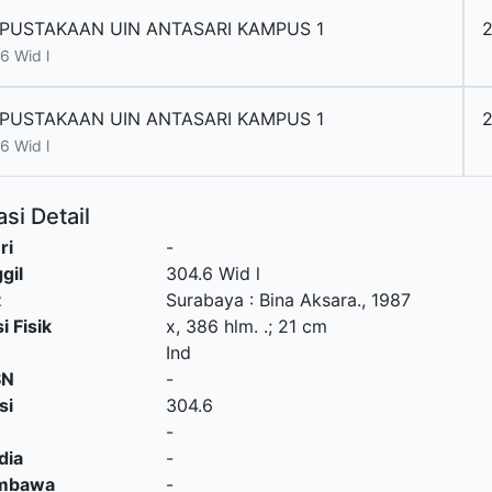
PUSTAKAAN UIN ANTASARI KAMPUS 1
6 Wid l
PUSTAKAAN UIN ANTASARI KAMPUS 1
6 Wid l
si Detail
ri
-
gil
304.6 Wid l
t
Surabaya
:
Bina Aksara
.,
1987
i Fisik
x, 386 hlm. .; 21 cm
Ind
SN
-
si
304.6
-
dia
-
embawa
-