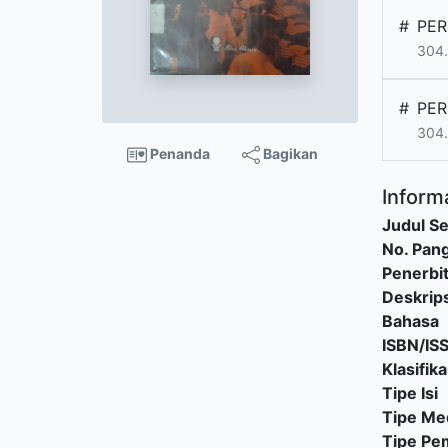
#
PER
304.
#
PER
304.
Penanda
Bagikan
Informa
Judul Se
No. Pang
Penerbi
Deskrips
Bahasa
ISBN/IS
Klasifika
Tipe Isi
Tipe Me
Tipe P