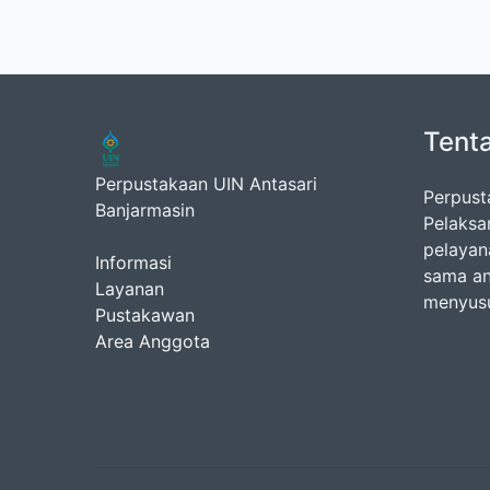
Tent
Perpustakaan UIN Antasari
Perpust
Banjarmasin
Pelaksa
pelayan
Informasi
sama an
Layanan
menyusu
Pustakawan
Area Anggota