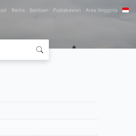
asi
Berita
Bantuan
Pustakawan
Area Anggota