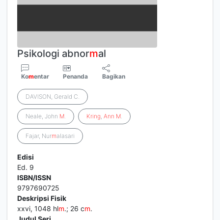
Psikologi abnor
m
al
Ko
m
entar
Penanda
Bagikan
DAVISON, Gerald C.
Neale, John
M
.
Kring
,
Ann
M
.
Fajar, Nur
m
alasari
Edisi
Ed. 9
ISBN/ISSN
9797690725
Deskripsi Fisik
xxvi, 1048 hl
m
.; 26 c
m
.
Judul Seri