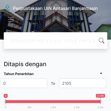
Perpustakaan UIN Antasari Banjarmasin
Ditapis dengan
Tahun Penerbitan
To
0
2 105
0
526
1 053
1 579
2 105