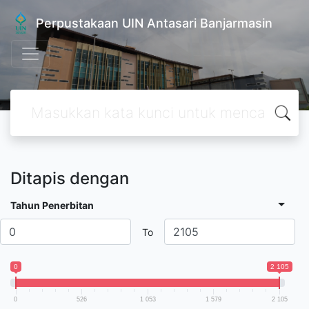
Perpustakaan UIN Antasari Banjarmasin
Ditapis dengan
Tahun Penerbitan
To
0
2 105
0
526
1 053
1 579
2 105