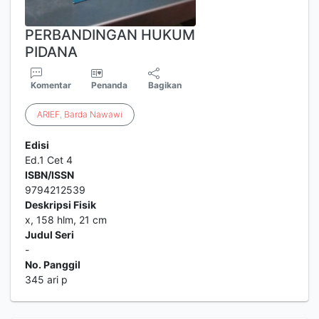
PERBANDINGAN HUKUM
PIDANA
Komentar
Penanda
Bagikan
ARIEF
,
Barda
Nawawi
Edisi
Ed.1 Cet 4
ISBN/ISSN
9794212539
Deskripsi Fisik
x, 158 hlm, 21 cm
Judul Seri
-
No. Panggil
345 ari p