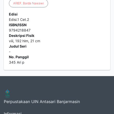
ARIEF
,
Barda
Nawawi
Edisi
Edisi.1 Cet.2
ISBN/ISSN
9794218847
Deskripsi Fisik
viii, 192 hlm, 21 cm
Judul Seri
-
No. Panggil
345 Ari p
Perpustakaan UIN Antasari Banjarmasin
Informasi