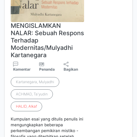
MENGISLAMKAN
NALAR: Sebuah Respons
Terhadap
Modernitas/Mulyadhi
Kartanegara
Komentar
Penanda
Bagikan
Kartanegara, Mulyadhi
ACHMAD, Ta'yudin
HALID
,
Alkaf
Kumpulan esai yang ditulis penulis ini
mengungkapkan beberapa
perkembangan pemikiran mistiko -
filosofis yang diterbitkan setelah