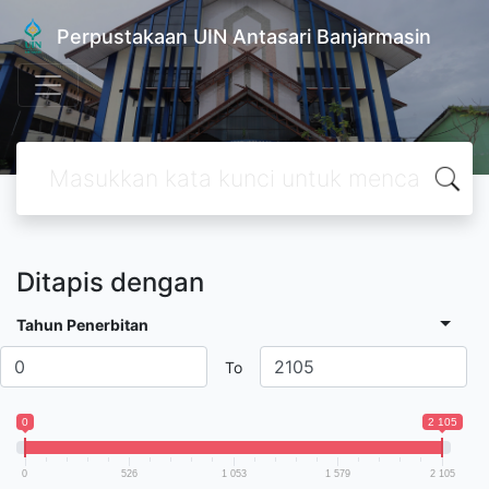
Perpustakaan UIN Antasari Banjarmasin
Ditapis dengan
Tahun Penerbitan
To
0
2 105
0
526
1 053
1 579
2 105