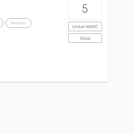
5
Mochrani
Unduh MARC
Sitasi