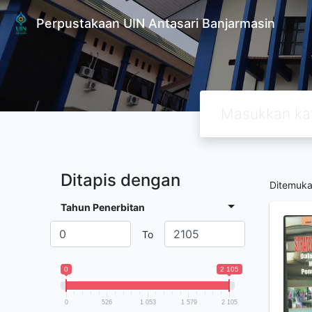
Perpustakaan UIN Antasari Banjarmasin
Ditapis dengan
Ditemuk
Tahun Penerbitan
To
0
2 105
0
526
1 053
1 579
2 105