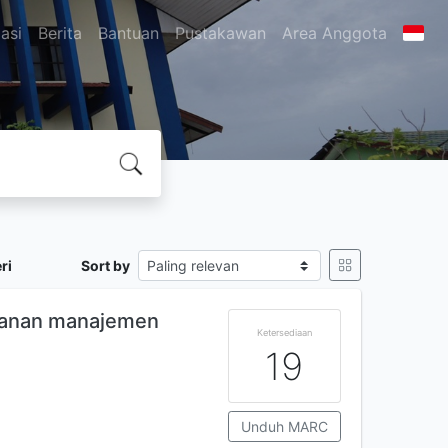
asi
Berita
Bantuan
Pustakawan
Area Anggota
ri
Sort by
alanan manajemen
Ketersediaan
19
Unduh MARC