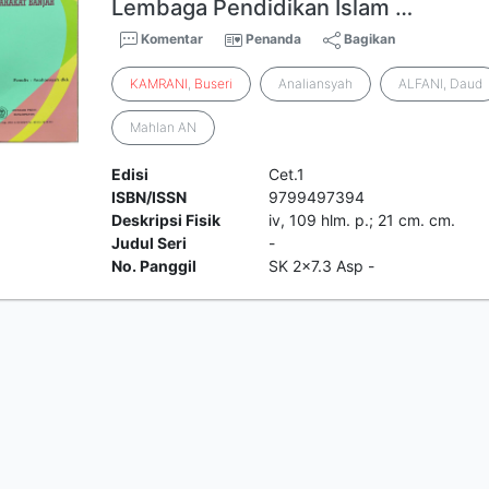
Lembaga Pendidikan Islam …
Komentar
Penanda
Bagikan
KAMRANI
,
Buseri
Analiansyah
ALFANI, Daud
Mahlan AN
Edisi
Cet.1
ISBN/ISSN
9799497394
Deskripsi Fisik
iv, 109 hlm. p.; 21 cm. cm.
Judul Seri
-
No. Panggil
SK 2x7.3 Asp -