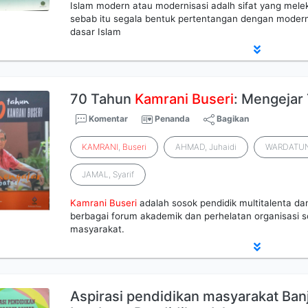
Islam modern atau modernisasi adalh sifat yang mele
sebab itu segala bentuk pertentangan dengan modernisa
dasar Islam
70 Tahun
Kamrani
Buseri
: Mengejar
Komentar
Penanda
Bagikan
KAMRANI
,
Buseri
AHMAD, Juhaidi
WARDATUN,
JAMAL, Syarif
Kamrani
Buseri
adalah sosok pendidik multitalenta da
berbagai forum akademik dan perhelatan organisasi s
masyarakat.
Aspirasi pendidikan masyarakat Ban