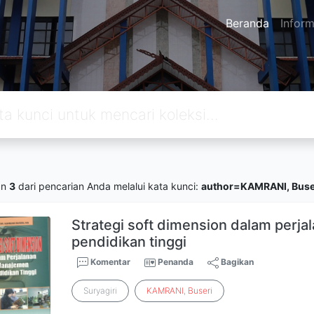
Beranda
Inform
an
3
dari pencarian Anda melalui kata kunci:
author=KAMRANI, Buse
Strategi soft dimension dalam perj
pendidikan tinggi
Komentar
Penanda
Bagikan
Suryagiri
KAMRANI
,
Buseri