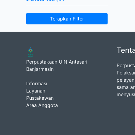
Terapkan Filter
Tent
Perpustakaan UIN Antasari
Perpust
Banjarmasin
Pelaksa
pelayan
Informasi
sama an
Layanan
menyusu
Pustakawan
Area Anggota