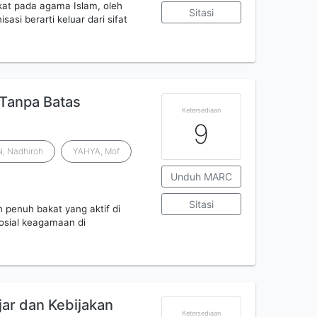
kat pada agama Islam, oleh
Sitasi
si berarti keluar dari sifat
 Tanpa Batas
Ketersediaan
9
 Nadhiroh
YAHYA, Mof
Unduh MARC
Sitasi
n penuh bakat yang aktif di
osial keagamaan di
jar dan Kebijakan
Ketersediaan