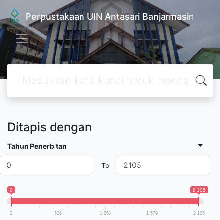
Perpustakaan UIN Antasari Banjarmasin
Ditapis dengan
Tahun Penerbitan
To
0
2 105
0
526
1 053
1 579
2 105