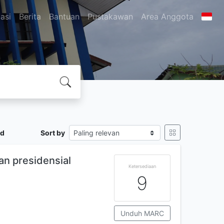
asi
Berita
Bantuan
Pustakawan
Area Anggota
nd
Sort by
n presidensial
Ketersediaan
9
Unduh MARC