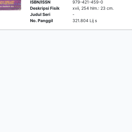
ISBN/ISSN
979-421-459-0
Deskripsi Fisik
xvii, 254 hlm.: 23 cm.
Judul Seri
-
No. Panggil
321.804 Lij s