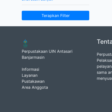
Terapkan Filter
Tent
Perpustakaan UIN Antasari
Perpust
Banjarmasin
Pelaksa
pelayan
Informasi
sama an
Layanan
menyusu
Pustakawan
Area Anggota