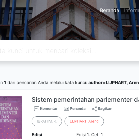
Beranda
Inform
an
1
dari pencarian Anda melalui kata kunci:
author=LIJPHART, Are
Sistem pemerintahan parlementer da
Komentar
Penanda
Bagikan
IBRAHIM, R.
LIJPHART
,
Arend
Edisi
Edisi 1. Cet. 1