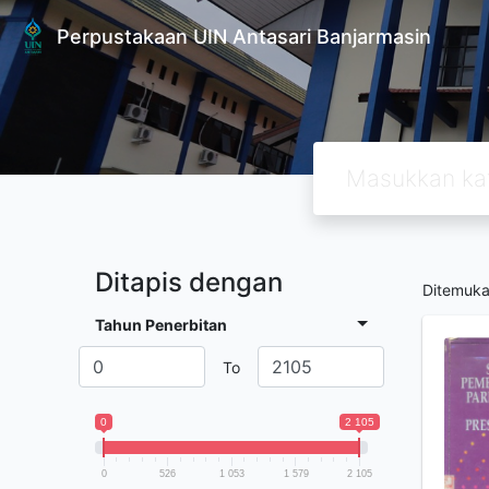
Perpustakaan UIN Antasari Banjarmasin
Ditapis dengan
Ditemuk
Tahun Penerbitan
To
0
2 105
0
526
1 053
1 579
2 105