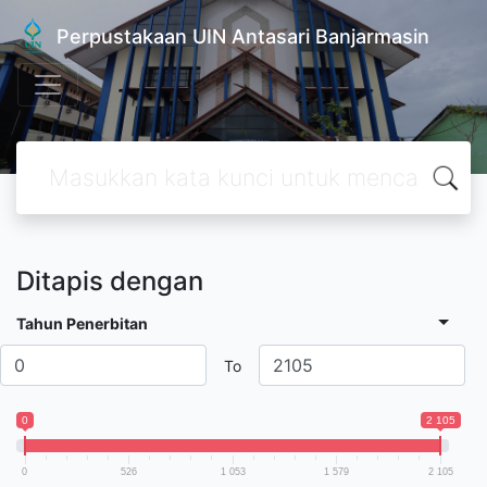
Perpustakaan UIN Antasari Banjarmasin
Ditapis dengan
Tahun Penerbitan
To
0
2 105
0
526
1 053
1 579
2 105