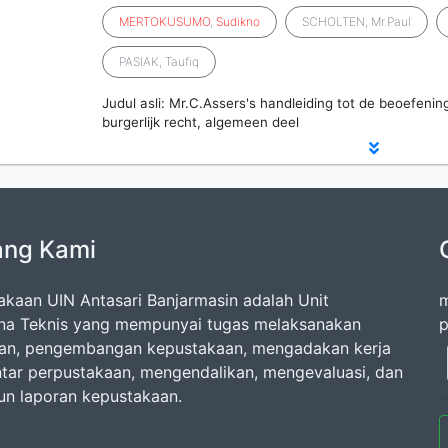
MERTOKUSUMO
,
Sudikno
SCHOLTEN, Mr.Paul
PASIAK, Taufiq
Judul asli: Mr.C.Assers's handleiding tot de beoefeni
burgerlijk recht, algemeen deel
ang Kami
akaan UIN Antasari Banjarmasin adalah Unit
m
na Teknis yang mempunyai tugas melaksanakan
p
an, pengembangan kepustakaan, mengadakan kerja
tar perpustakaan, mengendalikan, mengevaluasi, dan
n laporan kepustakaan.