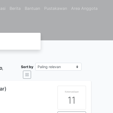
asi
Berita
Bantuan
Pustakawan
Area Anggota
Sort by
O,
ar)
Ketersediaan
11