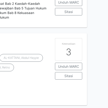
Unduh MARC
rakat Bab 2 Kaedah-Kaedah
ewajiban Bab 5 Tujuan Hukum
Sitasi
Hukum Bab 8 Kekuasaan
Hukum
Ketersediaan
3
AL-KATTANI, Abdul Hayyie
Unduh MARC
, Retno
Sitasi