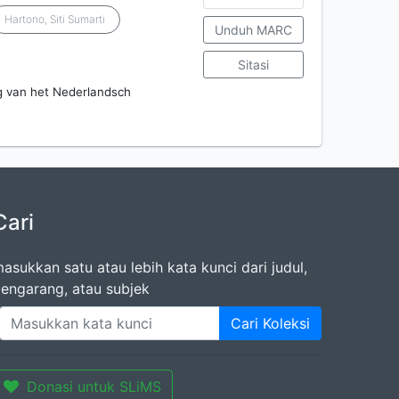
Hartono, Siti Sumarti
Unduh MARC
Sitasi
ng van het Nederlandsch
Cari
asukkan satu atau lebih kata kunci dari judul,
engarang, atau subjek
Cari Koleksi
Donasi untuk SLiMS