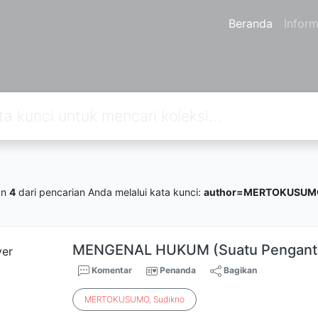
Beranda
Inform
an
4
dari pencarian Anda melalui kata kunci:
author=MERTOKUSUM
MENGENAL HUKUM (Suatu Pengant
Komentar
Penanda
Bagikan
MERTOKUSUMO
,
Sudikno