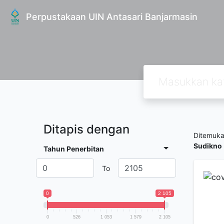
Perpustakaan UIN Antasari Banjarmasin
Ditapis dengan
Ditemuk
Sudikno
Tahun Penerbitan
To
0
2 105
0
526
1 053
1 579
2 105