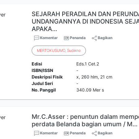
SEJARAH PERADILAN DAN PERUND
UNDANGANNYA DI INDONESIA SEJA
APAKA…
Komentar
Penanda
Bagikan
MERTOKUSUMO
,
Sudikno
Edisi
Eds.1 Cet.2
ISBN/ISSN
-
Deskripsi Fisik
x, 260 hlm, 21 cm
Judul Seri
-
No. Panggil
340.09 Mer s
Mr.C.Asser : penuntun dalam mempe
perdata Belanda bagian umum / M…
Komentar
Penanda
Bagikan