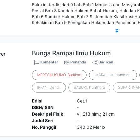
Buku ini terdiri dari 9 bab Bab 1 Manusia dan Masya
Sosial Bab 3 Kaedah Hukum Bab 4 Hukum, Hak dan K
Bab 6 Sumber Hukum Bab 7 Sistem dan Klasifikasi 
Kehakiman Bab 9 Penegakan Hukum dan Penemuan 
Bunga Rampai Ilmu Hukum
Komentar
Penanda
Bagikan
MERTOKUSUMO
,
Sudikno
IMARAH, Muhammad.
IRFAN, Dendi.
BASUKI, Kunthoro
SUPARTINAH
Edisi
Cet.1
ISBN/ISSN
-
Deskripsi Fisik
vi, 213 hlm.; 21 cm
Judul Seri
-
No. Panggil
340.02 Mer b