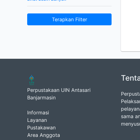
Terapkan Filter
Tent
Perpustakaan UIN Antasari
Perpust
Banjarmasin
Pelaksa
pelayan
Informasi
sama an
Layanan
menyusu
Pustakawan
Area Anggota