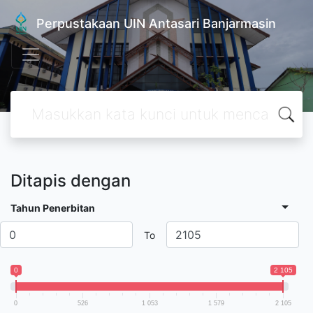
Perpustakaan UIN Antasari Banjarmasin
Ditapis dengan
Tahun Penerbitan
To
0
2 105
0
526
1 053
1 579
2 105