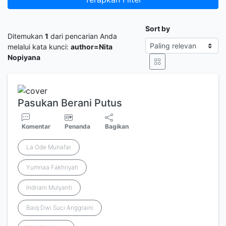
Sort by
Ditemukan
1
dari pencarian Anda
melalui kata kunci:
author=Nita
Nopiyana
Pasukan Berani Putus
Komentar
Penanda
Bagikan
La Ode Munafar
Yumnaa Fakhriyah
Indriani Mulyanti
Baiq Dwi Suci Anggraini