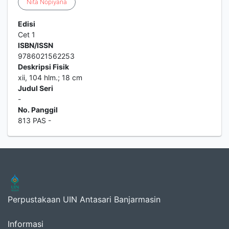
Nita
Nopiyana
Edisi
Cet 1
ISBN/ISSN
9786021562253
Deskripsi Fisik
xii, 104 hlm.; 18 cm
Judul Seri
-
No. Panggil
813 PAS -
Perpustakaan UIN Antasari Banjarmasin
Informasi