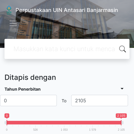
Perpustakaan UIN Antasari Banjarmasin
Ditapis dengan
Tahun Penerbitan
To
0
2 105
0
526
1 053
1 579
2 105