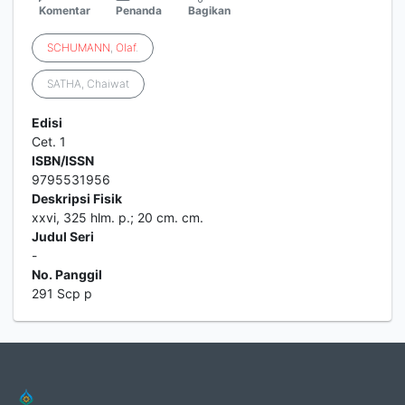
Komentar
Penanda
Bagikan
SCHUMANN
,
Olaf
.
SATHA, Chaiwat
Edisi
Cet. 1
ISBN/ISSN
9795531956
Deskripsi Fisik
xxvi, 325 hlm. p.; 20 cm. cm.
Judul Seri
-
No. Panggil
291 Scp p