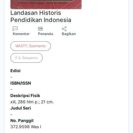
Landasan Historis
Pendidikan Indonesia
Komentar
Penanda
Bagikan
WASTY
,
Soemanto
F.X. Soeyarno
Edisi
-
ISBN/ISSN
-
Deskripsi Fisik
xiii, 286 hlm p.; 21 cm.
Judul Seri
-
No. Panggil
372.9598 Was l