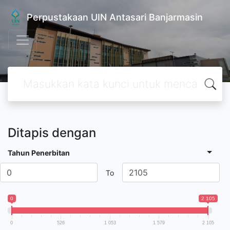
Perpustakaan UIN Antasari Banjarmasin
Ditapis dengan
Tahun Penerbitan
To
0
2 105
0
526
1 053
1 579
2 105