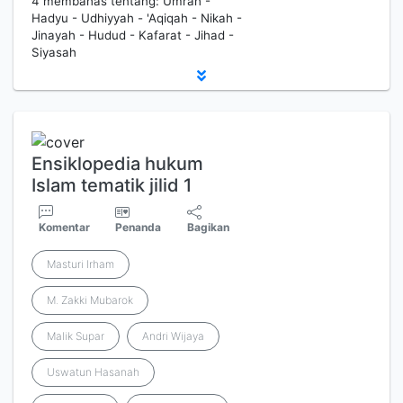
4 membahas tentang: Umrah -
Hadyu - Udhiyyah - 'Aqiqah - Nikah -
Jinayah - Hudud - Kafarat - Jihad -
Siyasah
Ensiklopedia hukum
Islam tematik jilid 1
Komentar
Penanda
Bagikan
Masturi Irham
M. Zakki Mubarok
Malik Supar
Andri Wijaya
Uswatun Hasanah