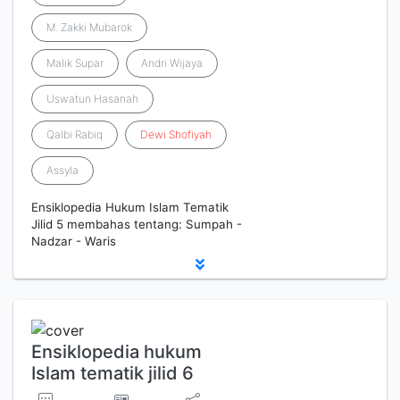
M. Zakki Mubarok
Malik Supar
Andri Wijaya
Uswatun Hasanah
Qalbi Rabiq
Dewi
Shofiyah
Assyla
Ensiklopedia Hukum Islam Tematik
Jilid 5 membahas tentang: Sumpah -
Nadzar - Waris
Ensiklopedia hukum
Islam tematik jilid 6