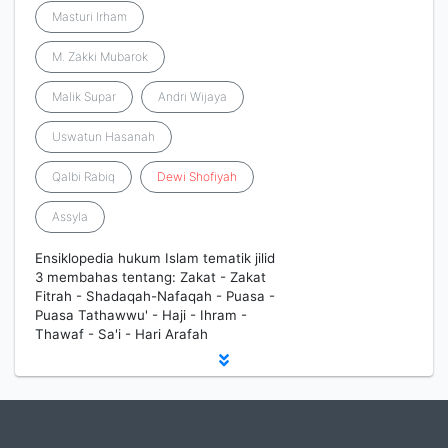
Masturi Irham
M. Zakki Mubarok
Malik Supar
Andri Wijaya
Uswatun Hasanah
Qalbi Rabiq
Dewi
Shofiyah
Assyla
Ensiklopedia hukum Islam tematik jilid
3 membahas tentang: Zakat - Zakat
Fitrah - Shadaqah-Nafaqah - Puasa -
Puasa Tathawwu' - Haji - Ihram -
Thawaf - Sa'i - Hari Arafah