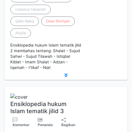
Uswatun Hasanah
Qalbi Rabiq
Dewi
Shofiyah
Assyla
Ensiklopedia hukum Islam tematik jilid
2 membahas tentang: Shalat - Sujud
Sahwi - Sujud Tilawah - Istiqbal
Kiblat - Imam Shalat - Adzan -
Iqamah - I'tikaf - Niat
Ensiklopedia hukum
Islam tematik jilid 3
Komentar
Penanda
Bagikan