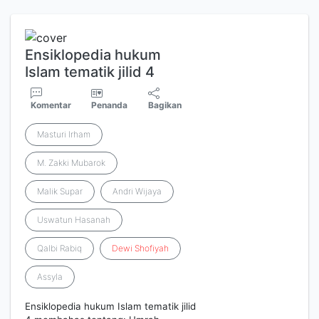
Ensiklopedia hukum
Islam tematik jilid 4
Komentar
Penanda
Bagikan
Masturi Irham
M. Zakki Mubarok
Malik Supar
Andri Wijaya
Uswatun Hasanah
Qalbi Rabiq
Dewi
Shofiyah
Assyla
Ensiklopedia hukum Islam tematik jilid