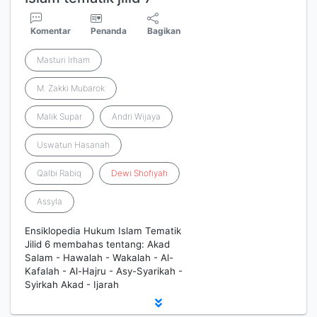
Komentar
Penanda
Bagikan
Masturi Irham
M. Zakki Mubarok
Malik Supar
Andri Wijaya
Uswatun Hasanah
Qalbi Rabiq
Dewi
Shofiyah
Assyla
Ensiklopedia Hukum Islam Tematik
Jilid 6 membahas tentang: Akad
Salam - Hawalah - Wakalah - Al-
Kafalah - Al-Hajru - Asy-Syarikah -
Syirkah Akad - Ijarah