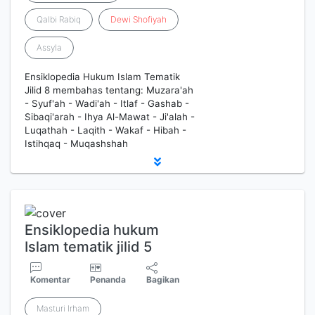
Qalbi Rabiq
Dewi
Shofiyah
Assyla
Ensiklopedia Hukum Islam Tematik
Jilid 8 membahas tentang: Muzara'ah
- Syuf'ah - Wadi'ah - Itlaf - Gashab -
Sibaqi'arah - Ihya Al-Mawat - Ji'alah -
Luqathah - Laqith - Wakaf - Hibah -
Istihqaq - Muqashshah
Ensiklopedia hukum
Islam tematik jilid 5
Komentar
Penanda
Bagikan
Masturi Irham