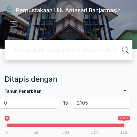
Perpustakaan UIN Antasari Banjarmasin
Ditapis dengan
Tahun Penerbitan
To
0
2 105
0
526
1 053
1 579
2 105