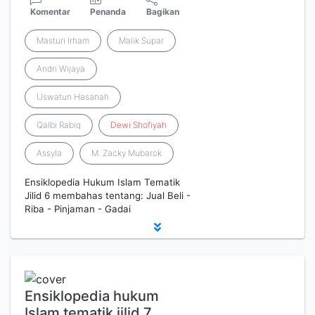
Komentar
Penanda
Bagikan
Masturi Irham
Malik Supar
Andri Wijaya
Uswatun Hasanah
Qalbi Rabiq
Dewi
Shofiyah
Assyla
M. Zacky Mubarok
Ensiklopedia Hukum Islam Tematik
Jilid 6 membahas tentang: Jual Beli -
Riba - Pinjaman - Gadai
Ensiklopedia hukum
Islam tematik jilid 7