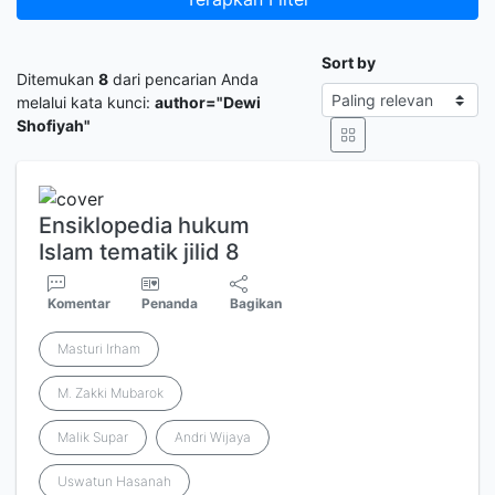
Sort by
Ditemukan
8
dari pencarian Anda
melalui kata kunci:
author="Dewi
Shofiyah"
Ensiklopedia hukum
Islam tematik jilid 8
Komentar
Penanda
Bagikan
Masturi Irham
M. Zakki Mubarok
Malik Supar
Andri Wijaya
Uswatun Hasanah