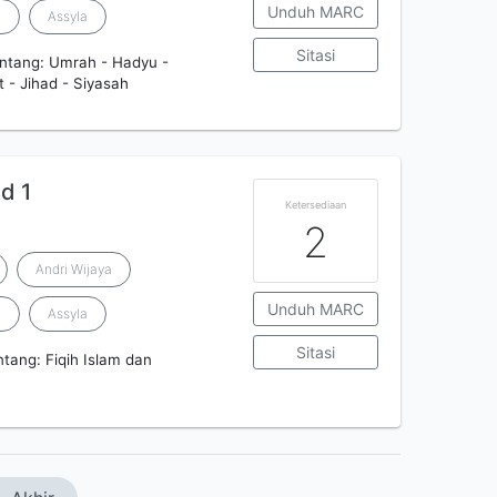
Unduh MARC
h
Assyla
Sitasi
entang: Umrah - Hadyu -
t - Jihad - Siyasah
id 1
Ketersediaan
2
Andri Wijaya
Unduh MARC
h
Assyla
Sitasi
ntang: Fiqih Islam dan