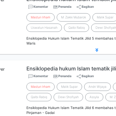
Komentar
Penanda
Bagikan
Masturi
Irham
M. Zakki Mubarok
Malik Supar
Uswatun Hasanah
Qalbi Rabiq
Dewi Shofiya
Ensiklopedia Hukum Islam Tematik Jilid 5 membahas 
Waris
Ensiklopedia hukum Islam tematik jil
Komentar
Penanda
Bagikan
Masturi
Irham
Malik Supar
Andri Wijaya
Qalbi Rabiq
Dewi Shofiyah
Assyla
M. 
Ensiklopedia Hukum Islam Tematik Jilid 6 membahas te
Pinjaman - Gadai