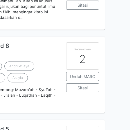
ahimahullah. Kitab ini khusus
Sitasi
ai rujukan bagi penuntut ilmu
ikih, mengingat kitab ini
didasarkan d…
id 8
Ketersediaan
2
Andri Wijaya
Unduh MARC
h
Assyla
Sitasi
entang: Muzara'ah - Syuf'ah -
- Ji'alah - Luqathah - Laqith -
id 5