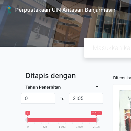
Perpustakaan UIN Antasari Banjarmasin
Ditapis dengan
Ditemuk
Tahun Penerbitan
To
0
2 105
0
526
1 053
1 579
2 105