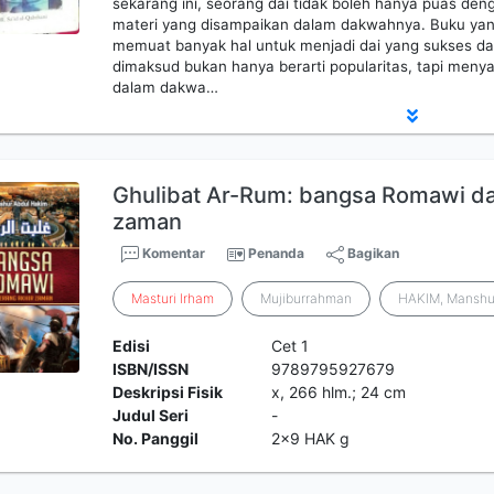
sekarang ini, seorang dai tidak boleh hanya puas d
materi yang disampaikan dalam dakwahnya. Buku yang
memuat banyak hal untuk menjadi dai yang sukses d
dimaksud bukan hanya berarti popularitas, tapi meny
dalam dakwa…
Ghulibat Ar-Rum: bangsa Romawi da
zaman
Komentar
Penanda
Bagikan
Masturi
Irham
Mujiburrahman
HAKIM, Manshu
Edisi
Cet 1
ISBN/ISSN
9789795927679
Deskripsi Fisik
x, 266 hlm.; 24 cm
Judul Seri
-
No. Panggil
2x9 HAK g