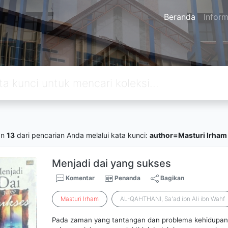
Beranda
Inform
an
13
dari pencarian Anda melalui kata kunci:
author=Masturi Irham
Menjadi dai yang sukses
Komentar
Penanda
Bagikan
Masturi
Irham
AL-QAHTHANI, Sa'ad ibn Ali ibn Wahf
Pada zaman yang tantangan dan problema kehidupan