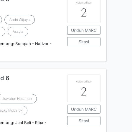
Ketersediaan
2
Andri Wijaya
Unduh MARC
h
Assyla
Sitasi
tentang: Sumpah - Nadzar -
id 6
Ketersediaan
2
Uswatun Hasanah
Unduh MARC
Zacky Mubarok
Sitasi
ntang: Jual Beli - Riba -