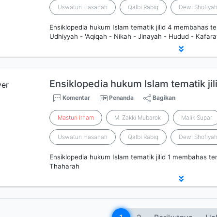
Uswatun Hasanah
Qalbi Rabiq
Dewi Shofiya
Ensiklopedia hukum Islam tematik jilid 4 membahas t
Udhiyyah - 'Aqiqah - Nikah - Jinayah - Hudud - Kafara
Ensiklopedia hukum Islam tematik jil
Komentar
Penanda
Bagikan
Masturi
Irham
M. Zakki Mubarok
Malik Supar
Uswatun Hasanah
Qalbi Rabiq
Dewi Shofiya
Ensiklopedia hukum Islam tematik jilid 1 membahas te
Thaharah