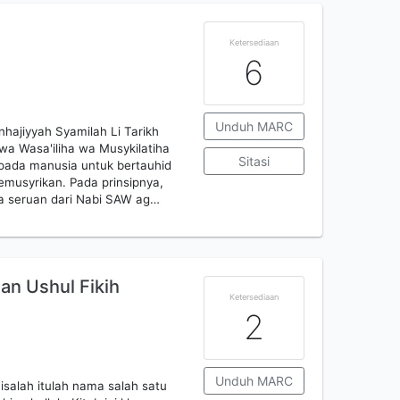
Ketersediaan
6
Unduh MARC
nhajiyyah Syamilah Li Tarikh
wa Wasa'iliha wa Musykilatiha
Sitasi
epada manusia untuk bertauhid
musyrikan. Pada prinsipnya,
a seruan dari Nabi SAW ag…
an Ushul Fikih
Ketersediaan
2
Unduh MARC
isalah itulah nama salah satu