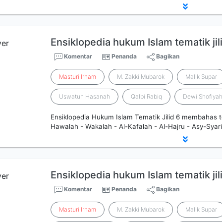
Ensiklopedia hukum Islam tematik jil
Komentar
Penanda
Bagikan
Masturi
Irham
M. Zakki Mubarok
Malik Supar
Uswatun Hasanah
Qalbi Rabiq
Dewi Shofiya
Ensiklopedia Hukum Islam Tematik Jilid 6 membahas 
Hawalah - Wakalah - Al-Kafalah - Al-Hajru - Asy-Syari
Ensiklopedia hukum Islam tematik jil
Komentar
Penanda
Bagikan
Masturi
Irham
M. Zakki Mubarok
Malik Supar