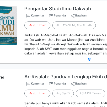
Pengantar Studi Ilmu Dakwah
Komentar
Penanda
Bagikan
Masturi
Irham
AL BAYANUNI, Abu Al Fath
Judul Asli: Al-Madkhal Ila ilmi Ad-Dakwah: Dirasah Ma
ad-Da'wah wa Ushuliha wa Manahijiha wa Asalibihha 
Fii Dhau'An-Naql wa Al-'Aql Dakwah adalah seruan k
kepada Allah SWT dan meninggalkan segala bentuk ke
dakwah adalah kewajiban setiap muslim, sebagaiman
Ar-Risalah: Panduan Lengkap Fikih d
Komentar
Penanda
Bagikan
Masturi
Irham
Asy Syafi'i
ASMUNI, Taman
Segala puji hanya milik Allah Rabb semesta alam. Ar-R