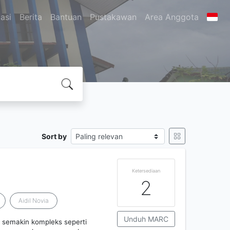
asi
Berita
Bantuan
Pustakawan
Area Anggota
Sort by
Ketersediaan
2
Aidil Novia
Unduh MARC
 semakin kompleks seperti