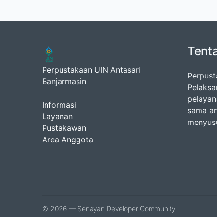
Tent
Perpustakaan UIN Antasari
Perpust
Banjarmasin
Pelaksa
pelayan
Informasi
sama an
Layanan
menyusu
Pustakawan
Area Anggota
© 2026 — Senayan Developer Community