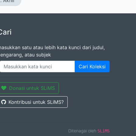
. Akhir
Cari
asukkan satu atau lebih kata kunci dari judul,
engarang, atau subjek
Cari Koleksi
Donasi untuk SLiMS
Kontribusi untuk SLiMS?
Ditenagai oleh
SLiMS