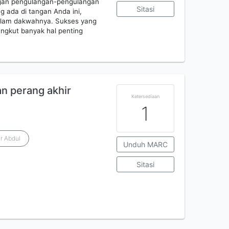
engan pengulangan-pengulangan
Sitasi
 ada di tangan Anda ini,
alam dakwahnya. Sukses yang
angkut banyak hal penting
n perang akhir
Ketersediaan
1
r Abdul
Unduh MARC
Sitasi