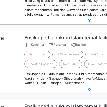
kitab yang ditulis oleh Imam besar Imam Asy-Syafi’i R
membahas fikih dan ushul fikih cocok digunakan sebag
dalam menambah ilmu dan wawasan luas dalam kajian f
ditulis dengan teliti, mendalam, setiap pendapatnya 
Ensiklopedia hukum Islam tematik jil
Komentar
Penanda
Bagikan
Masturi
Irham
M. Zakki Mubarok
Malik Supar
Uswatun Hasanah
Qalbi Rabiq
Dewi Shofiya
Ensiklopedia Hukum Islam Tematik Jilid 8 membahas t
Wadi'ah - Itlaf - Gashab - Sibaqi'arah - Ihya Al-Mawat 
Wakaf - Hibah - Istihqaq - Muqashshah
Ensiklopedia hukum Islam tematik jil