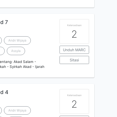
id 7
Ketersediaan
2
Andri Wijaya
Unduh MARC
h
Assyla
Sitasi
tentang: Akad Salam -
kah - Syirkah Akad - Ijarah
id 4
Ketersediaan
2
Andri Wijaya