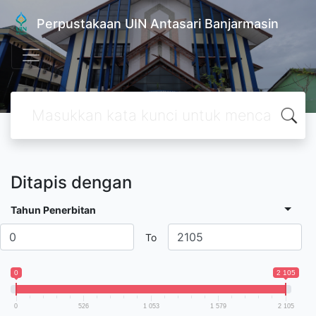
Perpustakaan UIN Antasari Banjarmasin
Ditapis dengan
Tahun Penerbitan
To
0
2 105
0
526
1 053
1 579
2 105