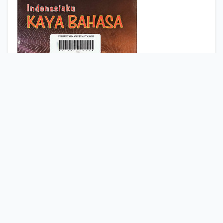
Indonesiaku KAYA
BAHASA
Komentar
Penanda
Bagikan
Desi Saraswati