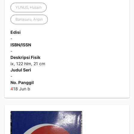
YUNUS, Husain
Banasuru, Aripin
Edisi
-
ISBN/ISSN
-
Deskripsi Fisik
ix, 122 hlm, 21 cm
Judul Seri
-
No. Panggil
4
18 Jun b