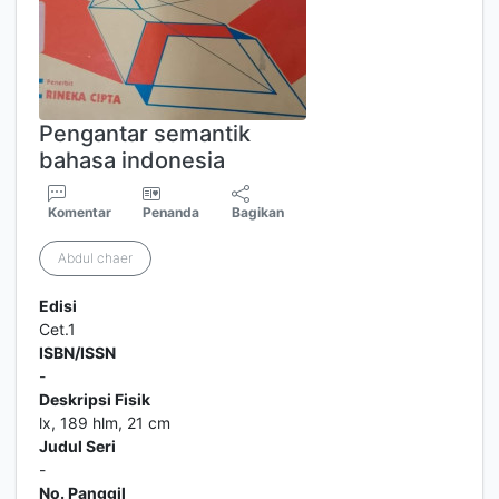
Pengantar semantik
bahasa indonesia
Komentar
Penanda
Bagikan
Abdul chaer
Edisi
Cet.1
ISBN/ISSN
-
Deskripsi Fisik
lx, 189 hlm, 21 cm
Judul Seri
-
No. Panggil