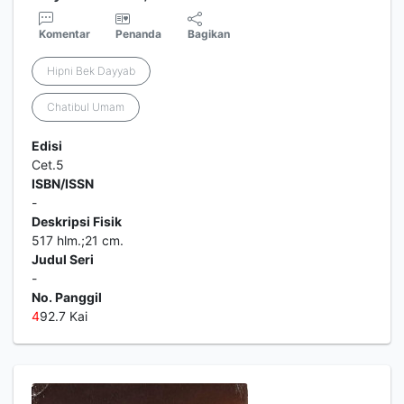
Komentar
Penanda
Bagikan
Hipni Bek Dayyab
Chatibul Umam
Edisi
Cet.5
ISBN/ISSN
-
Deskripsi Fisik
517 hlm.;21 cm.
Judul Seri
-
No. Panggil
4
92.7 Kai