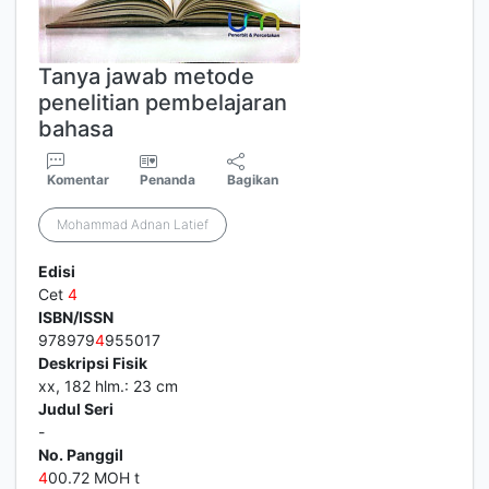
Tanya jawab metode
penelitian pembelajaran
bahasa
Komentar
Penanda
Bagikan
Mohammad Adnan Latief
Edisi
Cet
4
ISBN/ISSN
978979
4
955017
Deskripsi Fisik
xx, 182 hlm.: 23 cm
Judul Seri
-
No. Panggil
4
00.72 MOH t