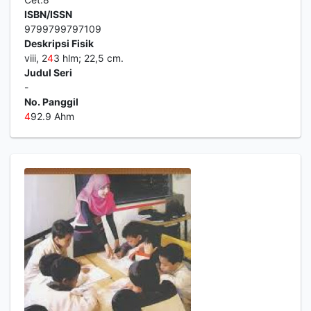
ISBN/ISSN
9799799797109
Deskripsi Fisik
viii, 2
4
3 hlm; 22,5 cm.
Judul Seri
-
No. Panggil
4
92.9 Ahm