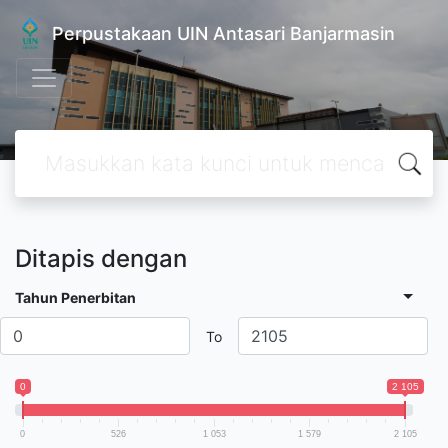
Perpustakaan UIN Antasari Banjarmasin
Ditapis dengan
Tahun Penerbitan
To
0
2 105
0
526
1 053
1 579
2 105