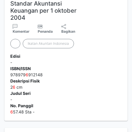
Standar Akuntansi
Keuangan per 1 oktober
2004
Komentar
Penanda
Bagikan
Ikatan Akuntan Indonesia
Edisi
-
ISBN/ISSN
978979
6
912148
Deskripsi Fisik
2
6
cm
Judul Seri
-
No. Panggil
6
57.48 Sta -