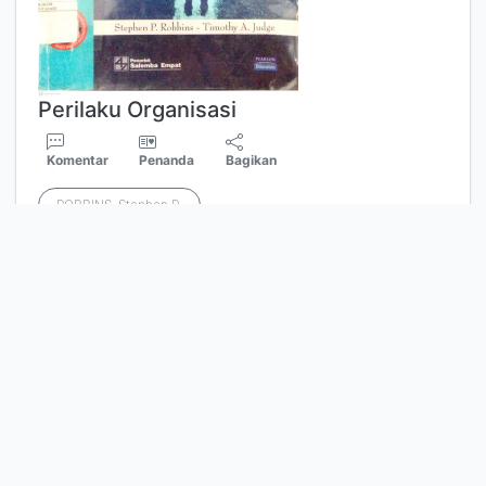
Perilaku Organisasi
Komentar
Penanda
Bagikan
ROBBINS, Stephen P.
Edisi
Ed.7
ISBN/ISSN
979
6
831058
Deskripsi Fisik
xv,307 hal. p.; 29 cm.
Judul Seri
-
No. Panggil
6
58.01 Rob p