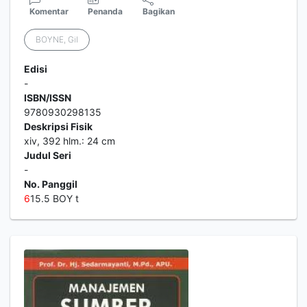
Komentar
Penanda
Bagikan
BOYNE, Gil
Edisi
-
ISBN/ISSN
9780930298135
Deskripsi Fisik
xiv, 392 hlm.: 24 cm
Judul Seri
-
No. Panggil
6
15.5 BOY t