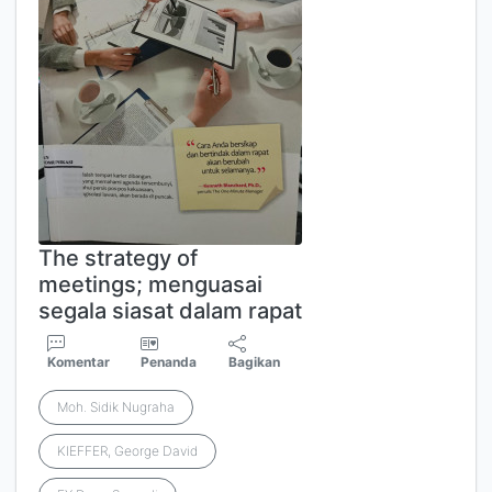
The strategy of
meetings; menguasai
segala siasat dalam rapat
Komentar
Penanda
Bagikan
Moh. Sidik Nugraha
KIEFFER, George David