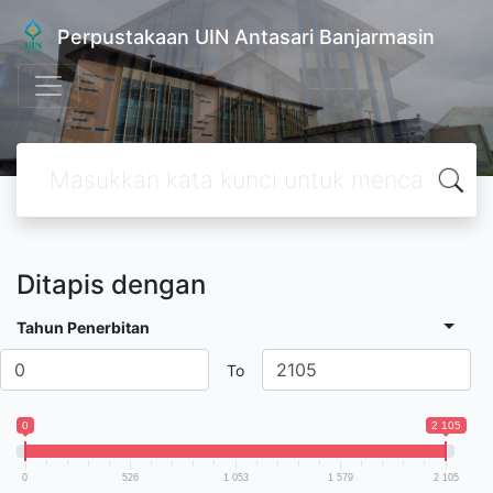
Perpustakaan UIN Antasari Banjarmasin
Ditapis dengan
Tahun Penerbitan
To
0
2 105
0
526
1 053
1 579
2 105