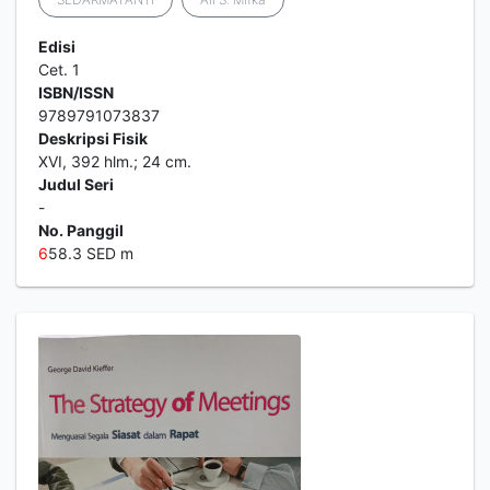
Edisi
Cet. 1
ISBN/ISSN
9789791073837
Deskripsi Fisik
XVI, 392 hlm.; 24 cm.
Judul Seri
-
No. Panggil
6
58.3 SED m