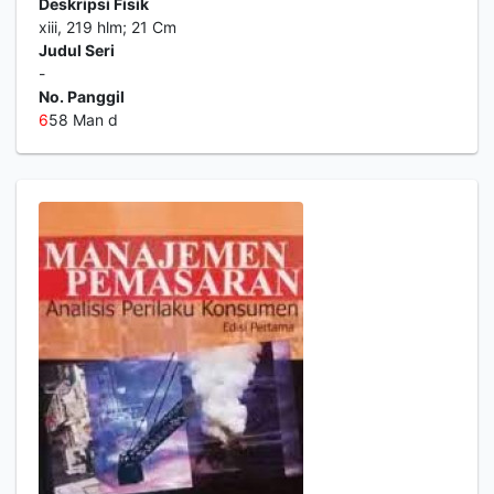
Deskripsi Fisik
xiii, 219 hlm; 21 Cm
Judul Seri
-
No. Panggil
6
58 Man d