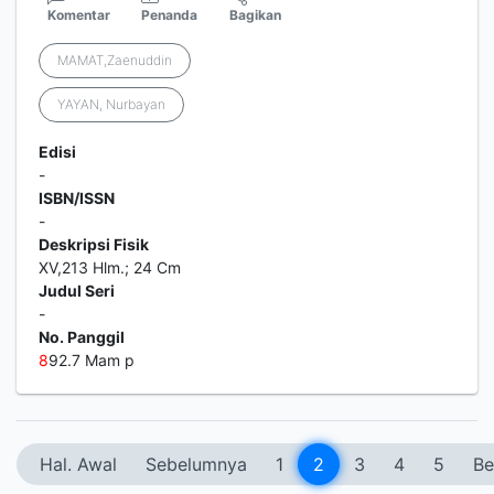
Komentar
Penanda
Bagikan
MAMAT,Zaenuddin
YAYAN, Nurbayan
Edisi
-
ISBN/ISSN
-
Deskripsi Fisik
XV,213 Hlm.; 24 Cm
Judul Seri
-
No. Panggil
8
92.7 Mam p
Hal. Awal
Sebelumnya
1
2
3
4
5
Be