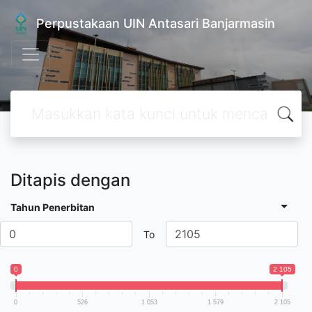
Perpustakaan UIN Antasari Banjarmasin
Ditapis dengan
Tahun Penerbitan
To
0
2 105
0
526
1 053
1 579
2 105