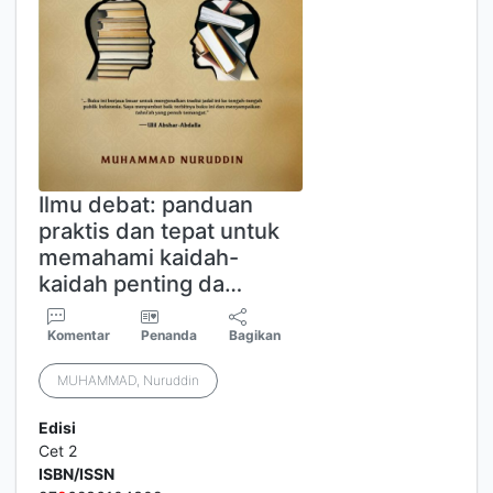
Ilmu debat: panduan
praktis dan tepat untuk
memahami kaidah-
kaidah penting da…
Komentar
Penanda
Bagikan
MUHAMMAD, Nuruddin
Edisi
Cet 2
ISBN/ISSN