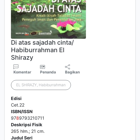
Di atas sajadah cinta/
Habiburrahman El
Shirazy
Komentar
Penanda
Bagikan
EL SHIRAZY, Habiburrahman
Edisi
Cet.22
ISBN/ISSN
97
8
9793210711
Deskripsi Fisik
265 hlm.; 21 cm.
Judul Seri