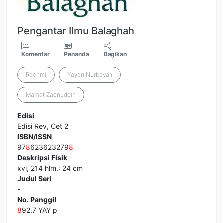
Pengantar Ilmu Balaghah
Komentar
Penanda
Bagikan
Rachmi
Yayan Nurbayan
Mamat Zaenuddin
Edisi
Edisi Rev, Cet 2
ISBN/ISSN
97
8
623623279
8
Deskripsi Fisik
xvi, 214 hlm.: 24 cm
Judul Seri
-
No. Panggil
8
92.7 YAY p