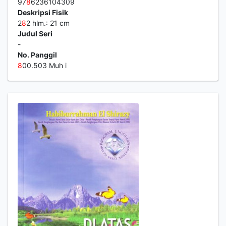
97
8
6236104309
Deskripsi Fisik
2
8
2 hlm.: 21 cm
Judul Seri
-
No. Panggil
8
00.503 Muh i