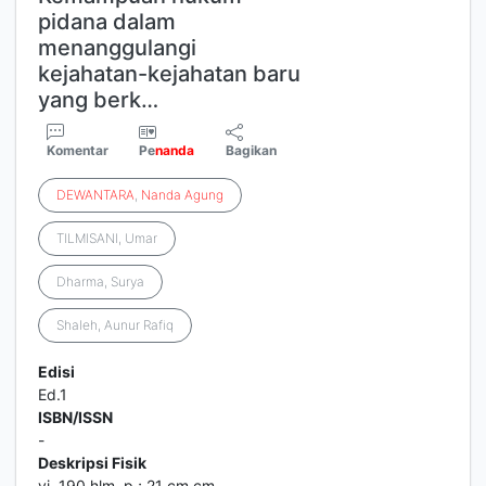
pidana dalam
menanggulangi
kejahatan-kejahatan baru
yang berk…
Komentar
Pe
nanda
Bagikan
DEWANTARA
,
Nanda
Agung
TILMISANI, Umar
Dharma, Surya
Shaleh, Aunur Rafiq
Edisi
Ed.1
ISBN/ISSN
-
Deskripsi Fisik
vi, 190 hlm. p.; 21 cm cm.