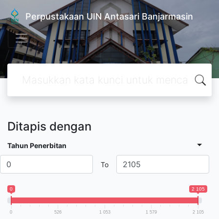
Perpustakaan UIN Antasari Banjarmasin
Ditapis dengan
Tahun Penerbitan
To
0
2 105
0
526
1 053
1 579
2 105