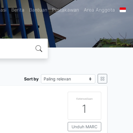
asi
Berita
Bantuan
Pustakawan
Area Anggota
Sort by
Ketersediaan
1
Unduh MARC