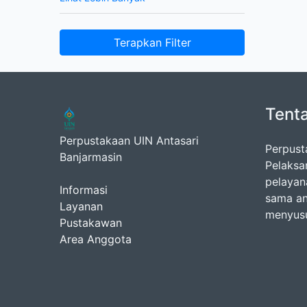
Terapkan Filter
Tent
Perpustakaan UIN Antasari
Perpust
Banjarmasin
Pelaksa
pelayan
Informasi
sama an
Layanan
menyusu
Pustakawan
Area Anggota