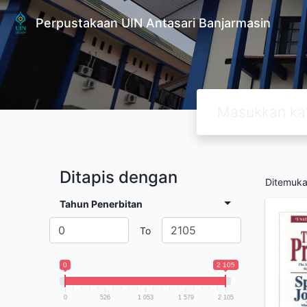
Perpustakaan UIN Antasari Banjarmasin
Ditapis dengan
Ditemuk
Tahun Penerbitan
To
0
2 105
0
526
1 053
1 579
2 105