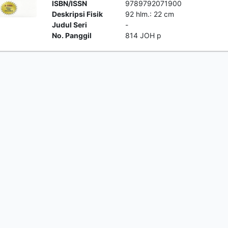
ISBN/ISSN
9789792071900
Deskripsi Fisik
92 hlm.: 22 cm
Judul Seri
-
No. Panggil
814 JOH p