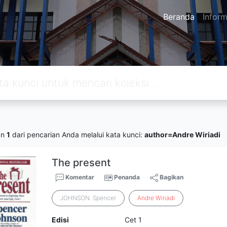
Beranda
Inform
an
1
dari pencarian Anda melalui kata kunci:
author=Andre Wiriadi
The present
Komentar
Penanda
Bagikan
JOHNSON. Spencer
Andre
Wiriadi
Edisi
Cet 1