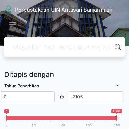
Perpustakaan UIN Antasari Banjarmasin
Ditapis dengan
Tahun Penerbitan
To
0
2 105
0
526
1 053
1 579
2 105